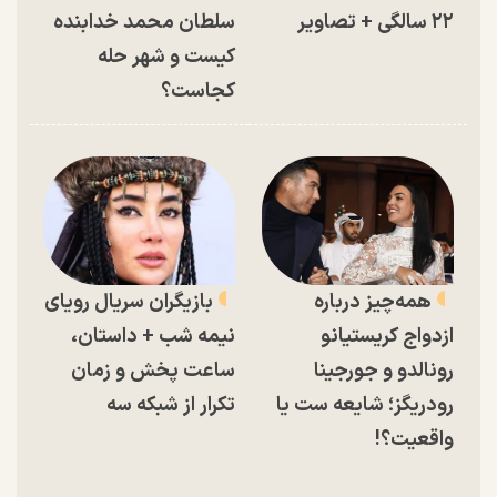
۲۲ سالگی + تصاویر
سلطان محمد خدابنده
کیست و شهر حله
کجاست؟
همه‌چیز درباره
بازیگران سریال رویای
ازدواج کریستیانو
نیمه شب + داستان،
رونالدو و جورجینا
ساعت پخش و زمان
رودریگز؛ شایعه ست یا
تکرار از شبکه سه
واقعیت؟!