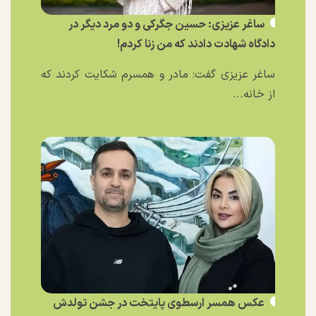
ساغر عزیزی: حسین جگرکی و دو مرد دیگر در
دادگاه شهادت دادند که من زنا کردم!
ساغر عزیزی گفت: مادر و همسرم شکایت کردند که
از خانه...
عکس همسر ارسطوی پایتخت در جشن تولدش