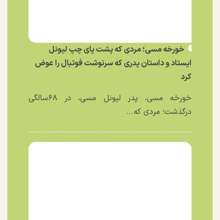
خورخه مسی؛ مردی که پشت پای چپ لیونل
ایستاد و داستان پدری که سرنوشت فوتبال را عوض
کرد
خورخه مسی، پدر لیونل مسی، در ۶۸سالگی
درگذشت؛ مردی که...