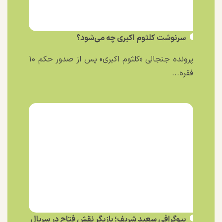
سرنوشت کلثوم اکبری چه می‌شود؟
پرونده جنجالی «کلثوم اکبری» پس از صدور حکم ۱۰
فقره...
بیوگرافی سعید شریف؛ بازیگر نقش فتاح در سریال