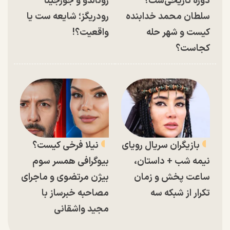
دوره تاریخی‌ست؟
رونالدو و جورجینا
سلطان محمد خدابنده
رودریگز؛ شایعه ست یا
کیست و شهر حله
واقعیت؟!
کجاست؟
بازیگران سریال رویای
نیلا فرخی کیست؟
نیمه شب + داستان،
بیوگرافی همسر سوم
ساعت پخش و زمان
بیژن مرتضوی و ماجرای
تکرار از شبکه سه
مصاحبه خبرساز با
مجید واشقانی