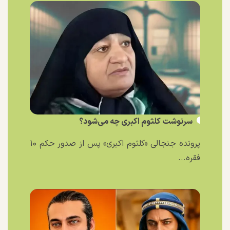
سرنوشت کلثوم اکبری چه می‌شود؟
پرونده جنجالی «کلثوم اکبری» پس از صدور حکم ۱۰
فقره...