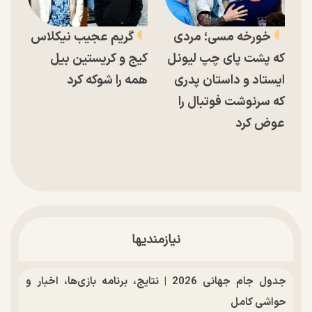
خورخه مسی؛ مردی
گریم عجیب نیکلاس
که پشت پای چپ لیونل
کیج و کریستین بیل
ایستاد و داستان پدری
همه را شوکه کرد
که سرنوشت فوتبال را
عوض کرد
نیازمندیها
جدول جام جهانی 2026 | نتایج، برنامه بازی‌ها، اخبار و
حواشی کامل