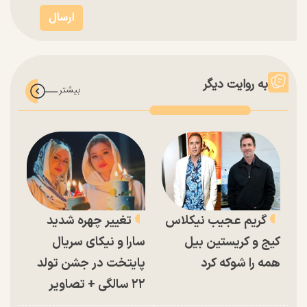
به روایت دیگر
گریم عجیب نیکلاس
تغییر چهره شدید
کیج و کریستین بیل
سارا و نیکای سریال
همه را شوکه کرد
پایتخت در جشن تولد
۲۲ سالگی + تصاویر