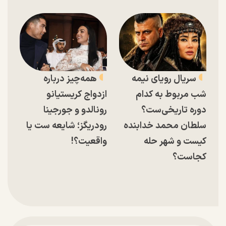
سریال رویای نیمه
همه‌چیز درباره
شب مربوط به کدام
ازدواج کریستیانو
دوره تاریخی‌ست؟
رونالدو و جورجینا
سلطان محمد خدابنده
رودریگز؛ شایعه ست یا
کیست و شهر حله
واقعیت؟!
کجاست؟