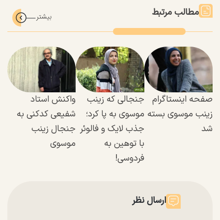
مطالب مرتبط
صفحه اینستاگرام
جنجالی که زینب
واکنش استاد
زینب موسوی بسته
موسوی به پا کرد؛
شفیعی کدکنی به
شد
جذب لایک و فالوئر
جنجال زینب
با توهین به
موسوی
فردوسی!
ارسال نظر