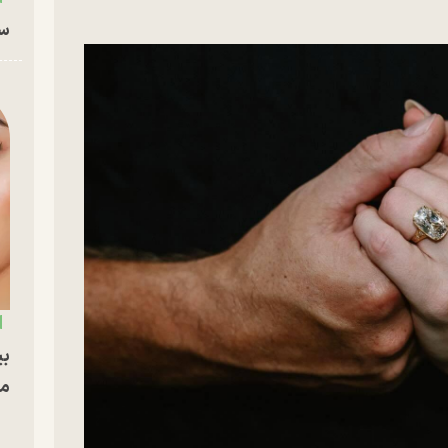
سا
بی
مج