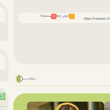
گزارش خطا
پسندها:
0