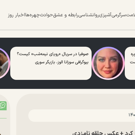
امت
سرگرمی
آشپزی
روانشناسی
رابطه و عشق
حوادث
چهره‌ها
اخبار روز
ره
صوفیا در سریال «رویای نیمه‌شب» کیست؟
ست
بیوگرافی سوزانا الوز، بازیگر سوری
 کرد + عکس حلقه نامزدی