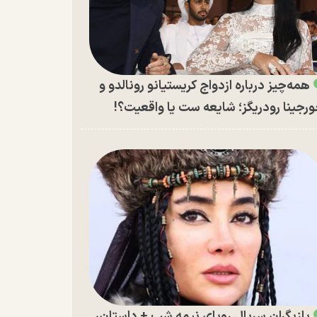
همه‌چیز درباره ازدواج کریستیانو رونالدو و
رجینا رودریگز؛ شایعه ست یا واقعیت؟!
بازیگران سریال رویای نیمه شب + داستان،