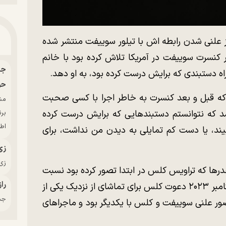
 که نزدیک به ۲ ماه پیش از علنی شدن رابطه اش با تیلور سوییفت منتشر شده
ر کنسرت سوییفت در آمریکا تلاش کرده بود با خانم
اه دستبندی که برایش درست کرده بود، به او دهد.
حو
 که قبل و بعد کنسرت به خاطر اجرا با کسی صحبت
د که نتوانستم دستبندهایی که برایش درست کرده
بر
اط
د، یا دست کم تمایلی به دیدن من نداشت، برای
زی
زی‌
درها که تراویس کلس در ابتدا تصور کرده بود نسبت
راز
به ملاقات با او بی میل نبود. سوییفت در سپتامبر ۲۰۲۳ دعوت کلس برای تماشای از نزدیک یکی از
جدی
 علنی سوییفت و کلس با یکدیگر بود و ماجراهای