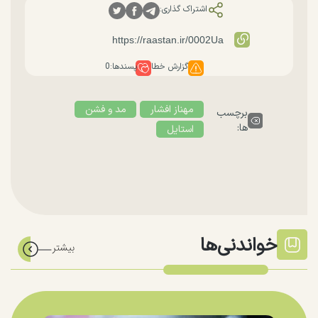
اشتراک گذاری:
گزارش خطا
پسندها:
0
مهناز افشار
مد و فشن
برچسب
ها:
استایل
خواندنی‌ها