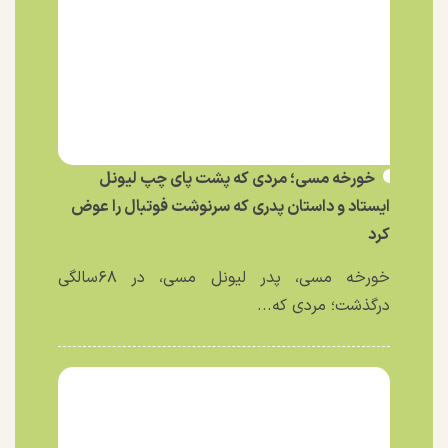
خورخه مسی؛ مردی که پشت پای چپ لیونل
ایستاد و داستان پدری که سرنوشت فوتبال را عوض
کرد
خورخه مسی، پدر لیونل مسی، در ۶۸سالگی
درگذشت؛ مردی که...