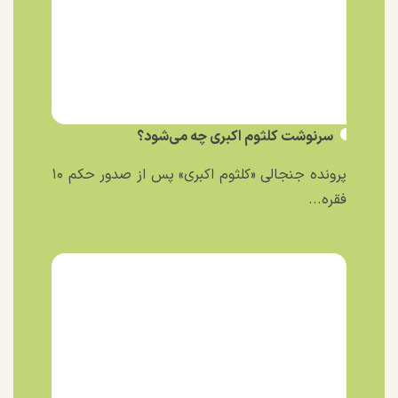
سرنوشت کلثوم اکبری چه می‌شود؟
پرونده جنجالی «کلثوم اکبری» پس از صدور حکم ۱۰
فقره...