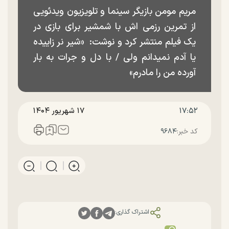
مریم مومن بازیگر سینما و تلویزیون ویدئویی
از تمرین رزمی اش با شمشیر برای بازی در
یک فیلم منتشر کرد و نوشت: ⁨ «شیر نر زاییده
یا آدم نمیدانم ولی / با دل و جرات به بار
آورده من را مادرم»
۱۷:۵۲
۱۷ شهريور ۱۴۰۴
کد خبر:
۹۶۸۴
اشتراک گذاری: