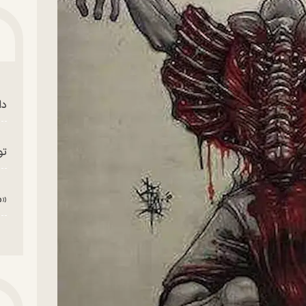
دا
تو
«م