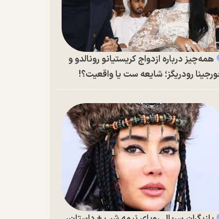
همه‌چیز درباره ازدواج کریستیانو رونالدو و
رجینا رودریگز؛ شایعه ست یا واقعیت؟!
بازیگران سریال رویای نیمه شب + داستان،