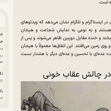
ه است.
ر اینستاگرام و تلگرام نشان می‌دهد که ویدئو‌های
مولاً کوتاه (۱۵ تا ۶۰ ثانیه) هستند و به نوعی به نمایش شجاعت و هیجان
 لبخند و خنده مقابل دوربین ظاهر می‌شوند و پس از
حو
 روی زمین می‌افتند. این اتفاق‌ها معمولاً با هیجان
ت؛ عده‌ای با تحسین و عده‌ای دیگر با هشدار نسبت
بر
اط
ن در چالش عقاب خونی
زی
زی‌
راز
جدی