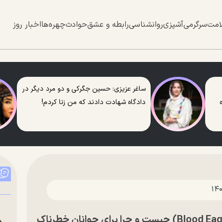
امت
سرگرمی
آشپزی
روانشناسی
رابطه و عشق
حوادث
چهره‌ها
اخبار روز
ساغر عزیزی: حسین جگرکی و دو مرد دیگر در
دادگاه شهادت دادند که من زنا کردم!
چالش «عقاب خونی» (Blood Eagle Challenge) چیست و چرا برای جوانان خطرناک