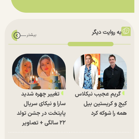
به روایت دیگر
گریم عجیب نیکلاس
تغییر چهره شدید
کیج و کریستین بیل
سارا و نیکای سریال
همه را شوکه کرد
پایتخت در جشن تولد
۲۲ سالگی + تصاویر