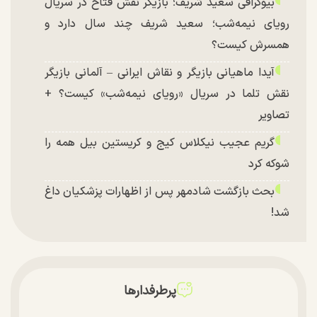
بیوگرافی سعید شریف؛ بازیگر نقش فتاح در سریال
رویای نیمه‌شب؛ سعید شریف چند سال دارد و
همسرش کیست؟
آیدا ماهیانی بازیگر و نقاش ایرانی – آلمانی بازیگر
نقش تلما در سریال «رویای نیمه‌شب» کیست؟ +
تصاویر
گریم عجیب نیکلاس کیج و کریستین بیل همه را
شوکه کرد
بحث بازگشت شادمهر پس از اظهارات پزشکیان داغ
شد!
تغییر چهره شدید سارا و نیکای سریال پایتخت در
جشن تولد ۲۲ سالگی + تصاویر
توافق با آمریکا در انتظار تایید نهایی شعام؟
پرطرفدارها