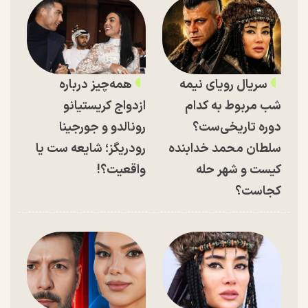
سریال رویای نیمه
همه‌چیز درباره
شب مربوط به کدام
ازدواج کریستیانو
دوره تاریخی‌ست؟
رونالدو و جورجینا
سلطان محمد خدابنده
رودریگز؛ شایعه ست یا
کیست و شهر حله
واقعیت؟!
کجاست؟