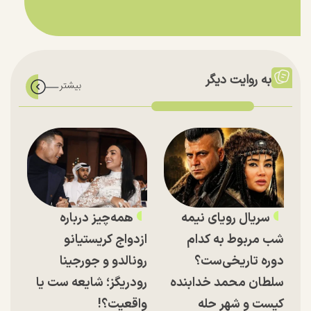
به روایت دیگر
سریال رویای نیمه
همه‌چیز درباره
شب مربوط به کدام
ازدواج کریستیانو
دوره تاریخی‌ست؟
رونالدو و جورجینا
سلطان محمد خدابنده
رودریگز؛ شایعه ست یا
کیست و شهر حله
واقعیت؟!