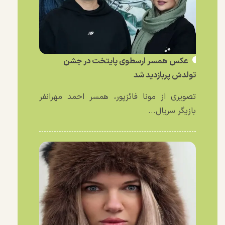
عکس همسر ارسطوی پایتخت در جشن
تولدش پربازدید شد
تصویری از مونا فائزپور، همسر احمد مهرانفر
بازیگر سریال...