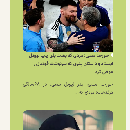
خورخه مسی؛ مردی که پشت پای چپ لیونل
ایستاد و داستان پدری که سرنوشت فوتبال را
عوض کرد
خورخه مسی، پدر لیونل مسی، در ۶۸سالگی
درگذشت؛ مردی که...