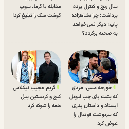
سال رنج و کنترل پرده
مقابله با گرما، سوپ
برداشت؛ چرا «شاهزاده
گوشت سگ را تبلیغ کرد!
پاپ» دیگر نمی‌خواهد
به صحنه برگردد؟
خورخه مسی؛ مردی
گریم عجیب نیکلاس
که پشت پای چپ لیونل
کیج و کریستین بیل
ایستاد و داستان پدری
همه را شوکه کرد
که سرنوشت فوتبال را
عوض کرد