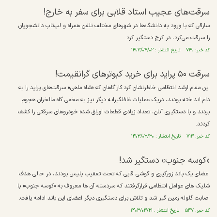
سرقت‌های عجیب استاد قلابی برای سفر به خارج!
سارقی که با ورود به دانشگاه‌ها در شهرهای مختلف تلفن همراه و لپ‌تاپ دانشجویان
را سرقت می‌کرد، در کرج دستگیر کرد.
کد خبر: ۷۴۰ تاریخ انتشار : ۱۴۰۳/۰۴/۰۲
سرقت ۵۰ پراید برای خرید کبوتر‌های گرانقیمت!
این مقام ارشد انتظامی خاطرنشان کرد:کارآگاهان که «شاه ماهی» سرقت‌های پراید را به
دام انداخته بودند، دریک عملیات غافلگیرانه دیگر نیز به مخفی گاه مالخران هجوم
بردند و با دستگیری آنان، تعداد زیادی قطعات اوراق شده خودرو‌های سرقتی را کشف
کردند.
کد خبر: ۷۱۳ تاریخ انتشار : ۱۴۰۳/۰۳/۳۰
«کوسه جنوب» دستگیر شد!
اعضای یک باند زورگیری و گوشی قاپی که تحت تعقیب پلیس بودند، در حالی هدف
شلیک های عوامل انتظامی قرارگرفتند که سردسته آن ها معروف به «کوسه جنوب» با
اصابت گلوله زمین گیر شد و تلاش برای دستگیری دیگر اعضای این باند ادامه یافت.
کد خبر: ۵۴۷ تاریخ انتشار : ۱۴۰۳/۰۳/۲۱