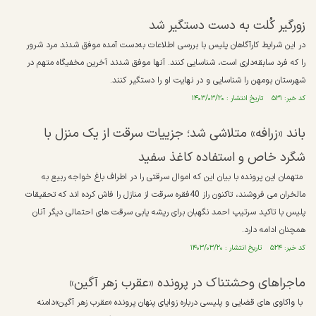
زورگیر کُلت به دست دستگیر شد
در این شرایط کارآگاهان پلیس با بررسی اطلاعات به‌دست آمده موفق شدند مرد شرور
را که فرد سابقه‌داری است، شناسایی کنند. آنها موفق شدند آخرین مخفیگاه متهم در
شهرستان بومهن را شناسایی و در نهایت او را دستگیر کنند.
کد خبر: ۵۳۱ تاریخ انتشار : ۱۴۰۳/۰۳/۲۰
باند «زرافه» متلاشی شد؛ جزییات سرقت از یک منزل با
شگرد خاص و استفاده کاغذ سفید
متهمان این پرونده با بیان این که اموال سرقتی را در اطراف باغ خواجه ربیع به
مالخران می فروشند، تاکنون راز 40فقره سرقت از منازل را فاش کرده اند که تحقیقات
پلیس با تاکید سرتیپ احمد نگهبان برای ریشه یابی سرقت های احتمالی دیگر آنان
همچنان ادامه دارد.
کد خبر: ۵۲۴ تاریخ انتشار : ۱۴۰۳/۰۳/۲۰
ماجراهای وحشتناک در پرونده «عقرب زهر آگین»
با واکاوی های قضایی و پلیسی درباره زوایای پنهان پرونده «عقرب زهر آگین»دامنه