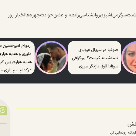
امت
سرگرمی
آشپزی
روانشناسی
رابطه و عشق
حوادث
چهره‌ها
اخبار روز
ازدواج امیرحسین س
صوفیا در سریال «رویای
دلیری و هدیه هزارج
نیمه‌شب» کیست؟ بیوگرافی
هدیه هزارجریبی ک
سوزانا الوز، بازیگر سوری
درکدام تیم بازی می
دنش
ایپک» رونمایی کرد.