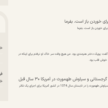
ی خوردن باز است، بفرما
رای خوردن باز است، بفرما
خو
یا گفت: پوپک دختر هنرمندی بود. من هیچ وقت سر خاک او نرفتم برای اینکه در
و خوش قلب بود.
فر
انی و سیاوش طهمورث در آمریکا ۳۰ سال قبل
خر
تصویری از حضور رویا تیموریان، ماهایا پطروسیان، سیروس گرجستانی و سیاوش طهمورث را در تابستان سال 1374 در کشور آمریکا برای اجرای یک تئاتر