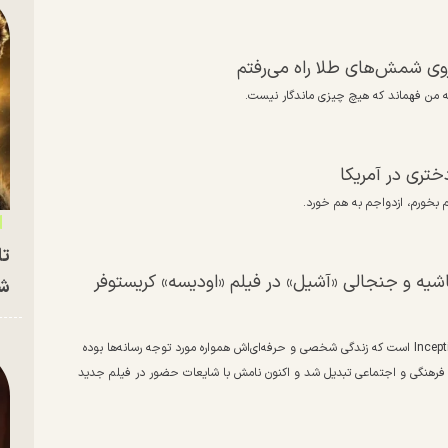
 روی شمش‌های طلا راه می‌رفتم
به من فهماند که هیچ چیزی ماندگار نیست.
ختری در آمریکا
بخورم، ازدواجم به هم خورد.
تا
اشیه و جنجالی «آشیل» در فیلم «اودیسه» کریستوفر
شه
الیوت پیج (Elliot Page) بازیگر کانادایی و ستاره آثاری، چون Juno و Inception است که زندگی شخصی و حرفه‌ای‌اش همواره مورد توجه رسانه‌ها بوده
ار فرهنگی و اجتماعی تبدیل شد و اکنون نامش با شایعات حضور در فیلم جدید