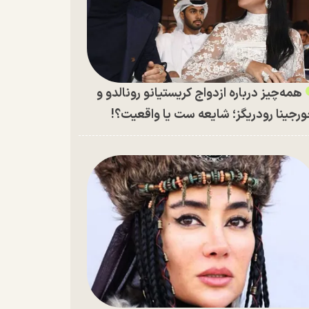
همه‌چیز درباره ازدواج کریستیانو رونالدو و
رجینا رودریگز؛ شایعه ست یا واقعیت؟!