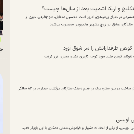
ینکلیج و اریکا اشمیت بعد از سال‌ها چیست؟
 و صمیمی در دنیای پرهیاهوی امروز است. تحسین متقابل، شوخ‌طبعی، دوری از
از ماندگاری عشق این زوج مشهور هالیوودی محسوب می‌شود.
جو
مایکل پنینگتون، بازیگر نمایشنامه‌های شکسپیر و ایفاگر نقش افسر مسئول ساخت دومین ستاره مرگ در فیلم «جنگ ستارگان: بازگشت جدای»، در ۸۲ سالگی
ی اویسی
علی اویسی، از یکی از لحظات دشوار و فراموش‌نشدنی همکاری با این بازیگر فقید