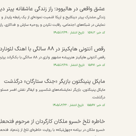
عشق واقعی در هالیوود؛ راز زندگی عاشقانه پیتر د
زندگی مشترک پیتر دینکلیج و اریکا اشمیت نمونه‌ای از یک رابطه پایدار
نمایش در شبکه‌های اجتماعی، رقابت نکردن و روحیه سازش و فداکاری، ر
کد خبر: ۱۵۷۰۲ تاریخ انتشار : ۱۴۰۵/۰۲/۲۹
رقص آنتونی هاپکینز در ۸۸ سالگی با اهنگ لئونارد کوهن طرفدارانش را سر شوق آورد
رقص آنتونی هاپکینز هنرپیشه مشهور ولزی در ۸۸ سالگی با بک‌گراند پرتره لئونارد کوهن فقید مورد توجه کاربران فضای مجازی قرار گرفت.
کد خبر: ۱۵۶۷۱ تاریخ انتشار : ۱۴۰۵/۰۲/۲۸
مایکل پنینگتون بازیگر «جنگ ستارگان» درگذشت
درگذشت.
کد خبر: ۱۵۵۶۷ تاریخ انتشار : ۱۴۰۵/۰۲/۲۲
خاطره تلخ خسرو ملکان کارگردان از مرحوم فتحعل
خسرو ملکان در برنامه «چهل‌تیکه» با روایت خاطره‌ای تلخ از زنده‌یاد فتح