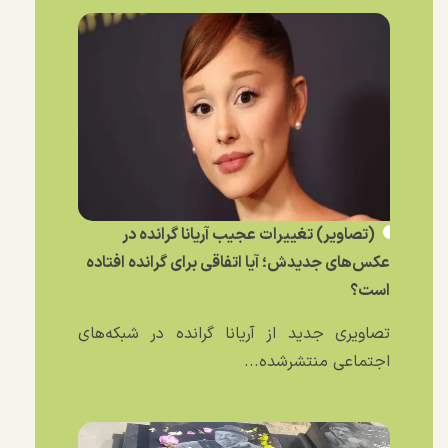
(تصاویر) تغییرات عجیب آریانا گرانده در
عکس‌های جدیدش؛ آیا اتفاقی برای گرانده افتاده
است؟
تصاویری جدید از آریانا گرانده در شبکه‌های
اجتماعی منتشرشده...