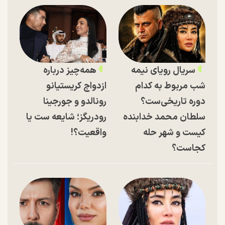
سریال رویای نیمه
همه‌چیز درباره
شب مربوط به کدام
ازدواج کریستیانو
دوره تاریخی‌ست؟
رونالدو و جورجینا
سلطان محمد خدابنده
رودریگز؛ شایعه ست یا
کیست و شهر حله
واقعیت؟!
کجاست؟