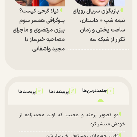
بازیگران سریال رویای
نیلا فرخی کیست؟
نیمه شب + داستان،
بیوگرافی همسر سوم
ساعت پخش و زمان
بیژن مرتضوی و ماجرای
تکرار از شبکه سه
مصاحبه خبرساز با
مجید واشقانی
جدیدترین‌ها
پربیننده‌ها
پربحث‌ها
دو تصویر برهنه و عجیب که نوید محمدزاده از
خودش منتشر کرد
تغییر چهره لادن مستوفی خبرساز شد