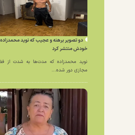
دو تصویر برهنه و عجیب که نوید محمدزاده ا
خودش منتشر کرد
نوید محمدزاده که مدت‌ها به شدت از فض
مجازی دور شده...