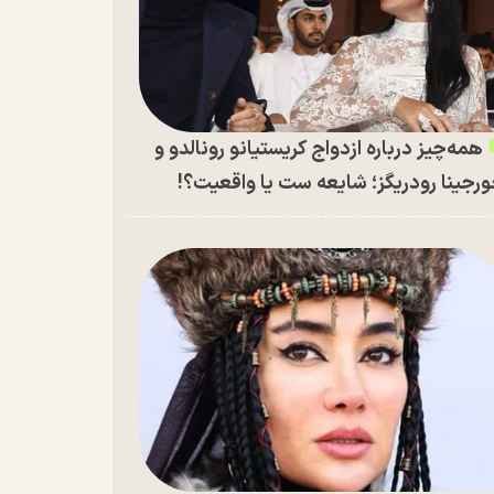
همه‌چیز درباره ازدواج کریستیانو رونالدو و
رجینا رودریگز؛ شایعه ست یا واقعیت؟!