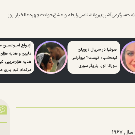
امت
سرگرمی
آشپزی
روانشناسی
رابطه و عشق
حوادث
چهره‌ها
اخبار روز
ازدواج امیرحسین س
صوفیا در سریال «رویای
دلیری و هدیه هزارج
نیمه‌شب» کیست؟ بیوگرافی
هدیه هزارجریبی ک
سوزانا الوز، بازیگر سوری
درکدام تیم بازی می
 ۱۹۶۷