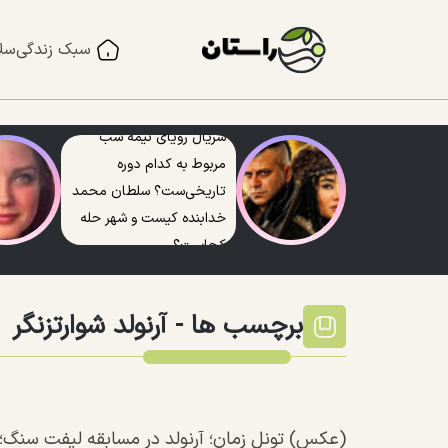
سبک زندگی
سل
سریال رویای نیمه شب
مربوط به کدام دوره
تاریخی‌ست؟ سلطان محمد
خدابنده کیست و شهر حله
کجاست؟
برچسب ها -
آرنولد شوارتزنگر
(عکس) تونل زمان؛ آرنولد در مسابقه لیفت سنگ؛ سال