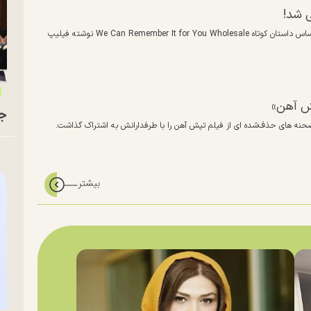
 شد!
فیلم یادآوری کامل که آرنولد شوارتزنگر در آن نقش آفرینی کرده است، بر اساس داستان کوتاه We Can Remember It for You Wholesale نوشته فیلیپ
پش آهن»
جو