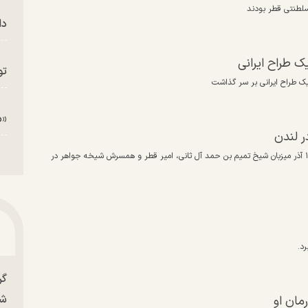
 سلطنتی قطر بودند
دا
ک طراح ایرانی
تو
ک طراح ایرانی بر سر گذاشت
«م
ر لندن
در کاخ چارلز سوم، پادشاه بریتانیا و همسر ملکه کامیلا شامگاه سه‌شنبه ۱۳ آذر میزبان شیخ تمیم بن حمد آل ثانی، امیر قطر و همسرش شیخه جواهر در
د.
گر
شو
مان او