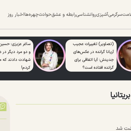
امت
سرگرمی
آشپزی
روانشناسی
رابطه و عشق
حوادث
چهره‌ها
اخبار روز
(تصاویر) تغییرات عجیب
ساغر عزیزی: حسین
آریانا گرانده در عکس‌های
و دو مرد دیگر در د
جدیدش؛ آیا اتفاقی برای
شهادت دادند که من
گرانده افتاده است؟
کردم!
یتانیا
داشت شد