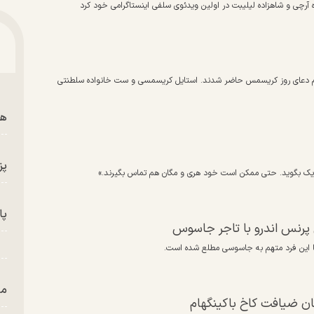
 آرچی و شاهزاده لیلیبت در اولین ویدئوی سلفی اینستاگرامی خود کرد
سم دعای روز کریسمس حاضر شدند. استایل کریسمسی و ست خانواده سلطنتی
هم
پز
بریک بگوید. حتی ممکن است خود هری و مگان هم تماس بگیرند.»
پای
لی پرنس اندرو با تاجر جاسوس
رش با این فرد متهم به جاسوسی مطلع شده است.
من
مان ضیافت کاخ باکینگهام