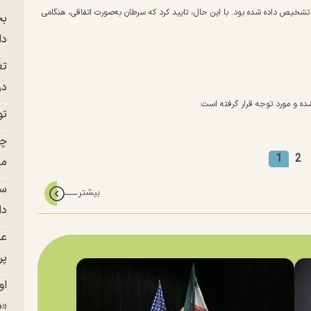
خیص داده شده بود. با این حال، تایید کرد که سرطان به‌صورت اتفاقی، هنگامی
بح
دا
تغ
در ج
شده و مورد توجه قرار گرفته است.
تو
چن
1
2
من
سا
دا
عک
پر
او
«م