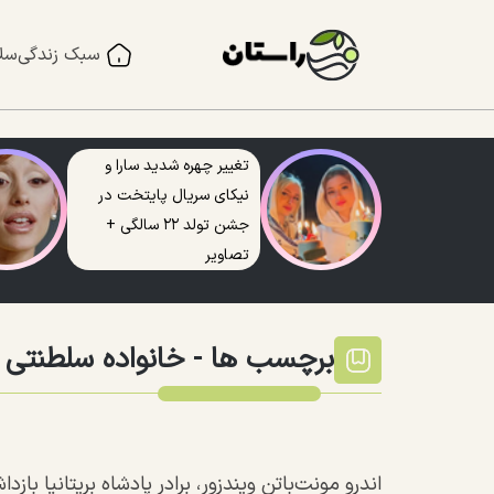
سبک زندگی
سل
تغییر چهره شدید سارا و
نیکای سریال پایتخت در
جشن تولد ۲۲ سالگی +
تصاویر
برچسب ها -
خانواده سلطنتی بر
اندرو مونت‌باتن ویندزور، برادر پادشاه بریتانیا باز