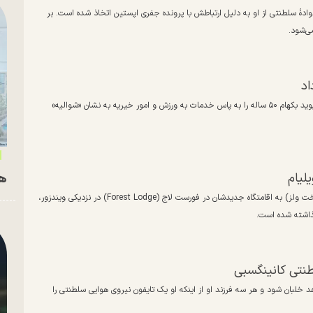
انوادهٔ سلطنتی از او به دلیل ارتباطش با پرونده جفری اپستین اتخاذ شده است. بر
ی‌شود.
اد
روز سه‌شنبه ۱۳ آبان، شاه چارلز سوم در مراسمی رسمی در کاخ ویندزور، دیوید بکهام ۵۰ ساله را به پاس خدمات به ورزش و امور خیریه به نشان «شوالیه»
لیام
هم
گزارش‌ها حاکی است که پیش از نقل‌مکان ویلیام و کیت (شاهزاده و شاهدخت ولز) به اقامتگاه جدیدشان در فورست لاج (Forest Lodge) در نزدیکی ویندزور،
طنتی کانینگسبی
د خلبان شود و هر سه فرزند او از اینکه او یک تایفون نیروی هوایی سلطنتی را