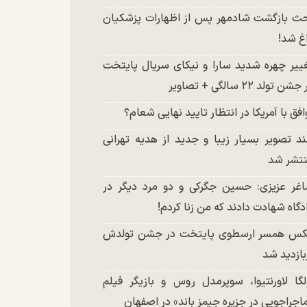
ث بازگشت شادمهر پس از اظهارات پزشکیان
غ شد!
ییر چهره شدید سارا و نیکای سریال پایتخت
شن تولد ۲۲ سالگی + تصاویر
افق با آمریکا در انتظار تایید نهایی شعام؟
د تصویر بسیار زیبا و جدید از هدیه تهرانی
تشر شد
غر عزیزی: حسین جگرکی و دو مرد دیگر در
دگاه شهادت دادند که من زنا کردم!
س همسر ارسطوی پایتخت در جشن تولدش
بازدید شد
لگا لاورنتیوا، سوپرمدل روس و بازیگر فیلم
اجراجویی در جزیره جیمز باند» در اصفهان