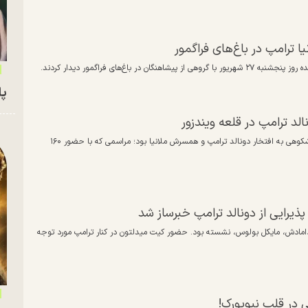
 ترامپ در باغ‌های فراگمور
اغ‌های فراگمور دیدار کردند.
پای
لد ترامپ در قلعه ویندزور
تالار سنت جورج در قلعه وینزر شامگاه چهارشنبه میزبان ضیافت رسمی باشکوهی به افتخار دونالد ترامپ و همسرش ملانیا بود؛ مراسمی که با حضور ۱۶۰
یرایی از دونالد ترامپ خبرساز شد
امادش، مایکل بولوس، نشسته بود.⁠ حضور کیت میدلتون در کنار ترامپ مورد توجه
ی در قلب نیویورک!