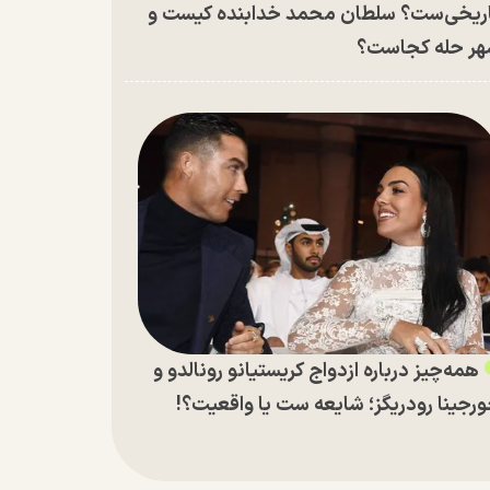
ریخی‌ست؟ سلطان محمد خدابنده کیست و
ر حله کجاست؟
همه‌چیز درباره ازدواج کریستیانو رونالدو و
رجینا رودریگز؛ شایعه ست یا واقعیت؟!