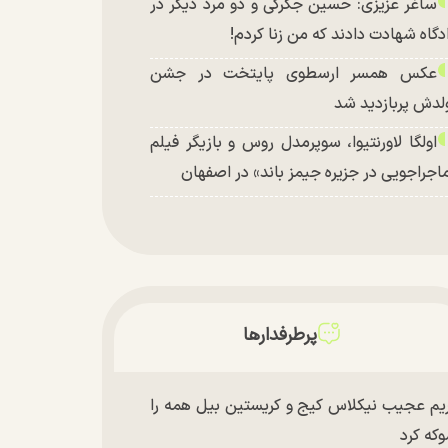
ساغر عزیزی: حسین جگرکی و دو مرد دیگر در
دگاه شهادت دادند که من زنا کردم!
عکس همسر ارسطوی پایتخت در جشن
لدش پربازدید شد
اولگا لاورنتیوا، سوپرمدل روس و بازیگر فیلم
اجراجویی در جزیره جیمز باند» در اصفهان
پرطرفدارها
یم عجیب نیکلاس کیج و کریستین بیل همه را
که کرد