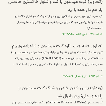
(تصاویر)‌ کیت میدلتون با کت و شلوار خاکستری خاصش
باز هم دل همه را برد
کیت میدلتون امروز صبح در اجلاس نیروی کار آینده یک کت و شلوار خاکستری
شیک خود را رونمایی کرد که در آن می‌درخشید و طرفدارانش را حسابی دچار
احساسات کرد.
کد خبر: ۱۱۷۹۰ تاریخ انتشار : ۱۴۰۴/۰۸/۲۸
تصاویر خانه جدید تازه کیت میدلتون و شاهزاده ویلیام
گزارش‌ها حاکی است که پیش از نقل‌مکان ویلیام و کیت (شاهزاده و شاهدخت ولز)
به اقامتگاه جدیدشان در فورست لاج (Forest Lodge) در نزدیکی ویندزور، یک
محدوده امنیتی به شعاع ۲.۳ مایل در اطراف خانه تعیین و به اجرا گذاشته شده
است.
کد خبر: ۱۱۳۲۳ تاریخ انتشار : ۱۴۰۴/۰۸/۱۲
(ویدئو) پایین آمدن خاص و شیک کیت میدلتون از
پله‌های هلی‌کوپتر وایرال شد
کیت میدلتون (Catherine, Princess of Wales) با کفش‌های پاشنه بلندش و از