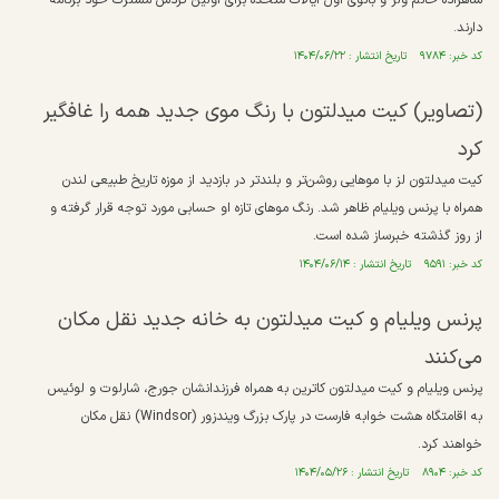
شاهزاده خانم ولز و بانوی اول ایالات متحده برای اولین گردش مشترک خود برنامه
دارند.
کد خبر: ۹۷۸۴ تاریخ انتشار : ۱۴۰۴/۰۶/۲۲
(تصاویر) کیت میدلتون با رنگ موی جدید همه را غافگیر
کرد
کیت میدلتون لز با موهایی روشن‌تر و بلندتر در بازدید از موزه تاریخ طبیعی لندن
همراه با پرنس ویلیام ظاهر شد. رنگ موهای تازه او حسابی مورد توجه قرار گرفته و
از روز گذشته خبرساز شده است.
کد خبر: ۹۵۹۱ تاریخ انتشار : ۱۴۰۴/۰۶/۱۴
پرنس ویلیام و کیت میدلتون به خانه جدید نقل مکان
می‌کنند
پرنس ویلیام و کیت میدلتون کاترین به همراه فرزندانشان جورج، شارلوت و لوئیس
به اقامتگاه هشت خوابه فارست در پارک بزرگ ویندزور (Windsor) نقل مکان
خواهند کرد.
کد خبر: ۸۹۰۴ تاریخ انتشار : ۱۴۰۴/۰۵/۲۶