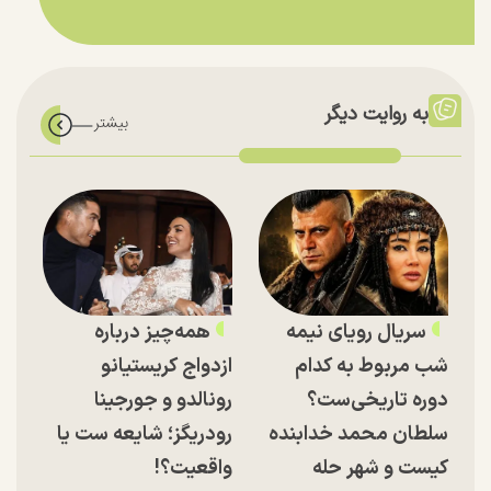
به روایت دیگر
سریال رویای نیمه
همه‌چیز درباره
شب مربوط به کدام
ازدواج کریستیانو
دوره تاریخی‌ست؟
رونالدو و جورجینا
سلطان محمد خدابنده
رودریگز؛ شایعه ست یا
کیست و شهر حله
واقعیت؟!