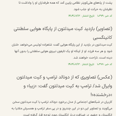
پشت از پله‌های هلی‌کوپتر نظامی پایین آمد که همه طرفداران او را واداشت تا
نظرشان به حرکت او جلب شود.
کد خبر: ۱۰۳۷۹ تاریخ انتشار : ۱۴۰۴/۰۷/۱۲
(تصاویر) بازدید کیت میدلتون از پایگاه هوایی سلطنتی
کانینگسبی
کیت میدلتون در بازدید از این پایگاه هوایی گفت: شاهزاده لوئیس می‌خواهد خلبان
شود و هر سه فرزند او از اینکه او یک تایفون نیروی هوایی سلطنتی را بدون آنها
دیده است، ناراحت خواهند شد.
کد خبر: ۱۰۳۷۸ تاریخ انتشار : ۱۴۰۴/۰۷/۱۲
(عکس) تصاویری که از دونالد ترامپ و کیت میدلتون
وایرال شد/ ترامپ به کیت میدلتون گفت: «زیبا» و
«درخشنده»!
کاربران در شبکه‌های اجتماعی از مدل برخورد دونالد ترامپ با کیت میدلتون سخن
می‌گویند و تصاویر این دو در این چندروز و در پی سفر ترامپ و همسرش ملانیا به
انگلستان و حضور در ضیافت دربار انگلستان مورد توجه قرار گرفته است.