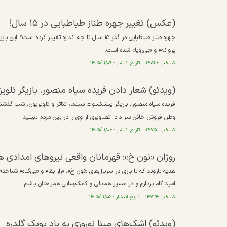
(عکس) تغییر چهره طناز طباطبایی در ۱۵ سال!
پروانه» و «بی‌رویا» شده است.
کد خبر: ۱۴۸۲۶ تاریخ انتشار : ۱۴۰۵/۰۱/۰۹
(ویدئو) شعار دادن فریده سپاه منصور، بازیگر تلوی
وطن فروش خائن سر داد. تصاویری از وی را در بین مردم ببینید.
کد خبر: ۱۴۷۵۰ تاریخ انتشار : ۱۴۰۵/۰۱/۰۶
روژان «نون خ»: قهرمانان واقعی نیروهای امدادی 
هدیه بازوند که با بازی در سریال‌های «نون خ»، «راز بقا» و «بی‌گناه» شناخ
امید گام بردارم و در مسیر همدلی و کمک‌رسانی همراهتان باشم.
کد خبر: ۱۴۷۲۴ تاریخ انتشار : ۱۴۰۵/۰۱/۰۵
(ویدئو) اشک‌های مینا نوروزی به یاد پوپک گلدره