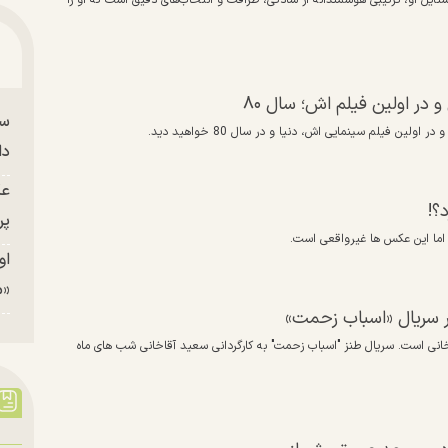
تایل او، ترکیبی هوشمندانه از سادگی، ظرافت و انتخاب‌های دقیق است که او را
ر اولین فیلم اش؛ سال ۸۰
سا
دا
عک
پر
او
«م
ر سریال «اسباب زحمت»
اخانی است. سریال طنز "اسباب زحمت" به کارگردانی سعید آقاخانی شب های ماه