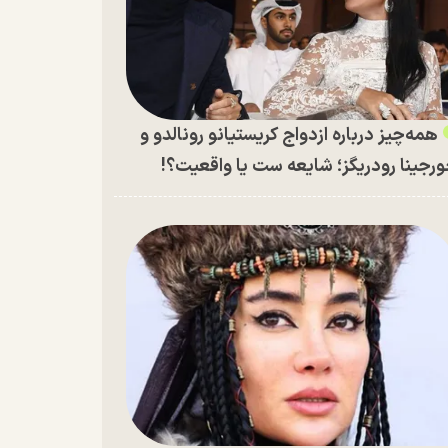
همه‌چیز درباره ازدواج کریستیانو رونالدو و
رجینا رودریگز؛ شایعه ست یا واقعیت؟!