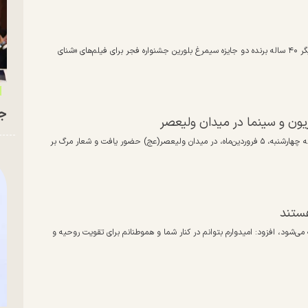
چهره طناز طباطبایی در گذر ۱۵ سال تا چه اندازه تغییر کرده است؟ این بازیگر ۴۰ ساله برنده دو جایزه سیمرغ بلورین جشنواره فجر برای فیلم‌های «شنای
جو
زیون و سینما در میدان ولیعصر
فریده سپاه منصور، بازیگر پیشکسوت سینما، تئاتر و تلویزیون، شب گذشته چهارشنبه، ۵ فروردین‌ماه، در میدان ولیعصر(عج) حضور یافت و شعار مرگ بر
هستند
ته می‌شود، افزود: امیدوارم بتوانم در کنار شما و هموطنانم برای تقویت روحیه و