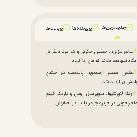
جدیدترین‌ها
پربیننده‌ها
پربحث‌ها
ساغر عزیزی: حسین جگرکی و دو مرد دیگر در
دگاه شهادت دادند که من زنا کردم!
عکس همسر ارسطوی پایتخت در جشن
لدش پربازدید شد
اولگا لاورنتیوا، سوپرمدل روس و بازیگر فیلم
اجراجویی در جزیره جیمز باند» در اصفهان