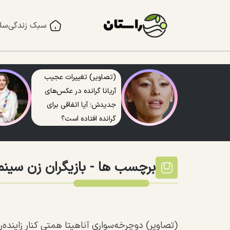
سبک زندگی
سل
(تصاویر) تغییرات عجیب
آریانا گرانده در عکس‌های
جدیدش؛ آیا اتفاقی برای
گرانده افتاده است؟
برچسب ها -
بازیگران زن سینم
(تصاویر) دوچرخه‌سواری آناهیتا همتی کنار زاینده‌رو