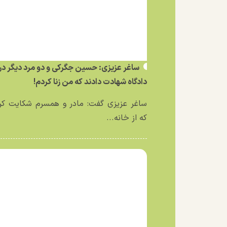
ساغر عزیزی: حسین جگرکی و دو مرد دیگر در
دادگاه شهادت دادند که من زنا کردم!
ساغر عزیزی گفت: مادر و همسرم شکایت کر
که از خانه...