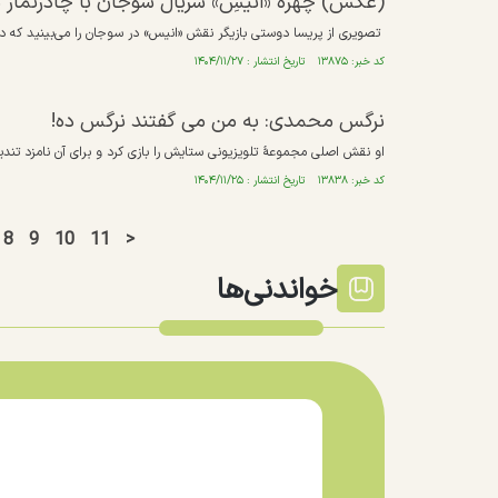
(عکس) چهره «انیسِ» سریال سوجان با چادرنماز 
تصویری از پریسا دوستی بازیگر نقش «انیس» در سوجان را می‌بینید که 
کد خبر: ۱۳۸۷۵ تاریخ انتشار : ۱۴۰۴/۱۱/۲۷
نرگس محمدی: به من می گفتند نرگس ده!
او نقش اصلی مجموعهٔ تلویزیونی ستایش را بازی کرد و برای آن نامزد تن
کد خبر: ۱۳۸۳۸ تاریخ انتشار : ۱۴۰۴/۱۱/۲۵
8
9
10
11
>
خواندنی‌ها