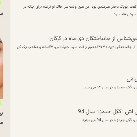
یا گفت: پوپک دختر هنرمندی بود. من هیچ وقت سر خاک او نرفتم برای اینکه در
سا
و خوش قلب بود.
ق‌شناس از جانباختگان دی ماه در گرگان
هدیه تهرانی، بازیگر مشهور سینمای ایران در مراسم چهلم سینا حق‌شناس، از جانباختگان دی‌ماه ۱۴۰۴حضور یافت. سینا حق‌شناس، ۲۷ساله و صاحب یک گل
ی‌اش
جیمز و در سال ۹۴ می‌بینید.
ش «کَکِل جیمز»؛ سال 94
بی
جیمز و در سال 94 می بینید.
مج