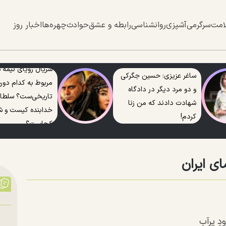
امت
سرگرمی
آشپزی
روانشناسی
رابطه و عشق
حوادث
چهره‌ها
اخبار روز
سریال رویای نیمه
ساغر عزیزی: حسین جگرکی
مربوط به کدام دوره
و دو مرد دیگر در دادگاه
تاریخی‌ست؟ سلطا
شهادت دادند که من زنا
خدابنده کیست و ش
کردم!
کجاست؟
ای ایران
دِ پرآب