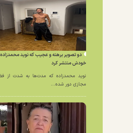
دو تصویر برهنه و عجیب که نوید محمدزاده ا
خودش منتشر کرد
نوید محمدزاده که مدت‌ها به شدت از فض
مجازی دور شده...