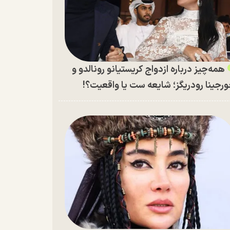
همه‌چیز درباره ازدواج کریستیانو رونالدو و
رجینا رودریگز؛ شایعه ست یا واقعیت؟!