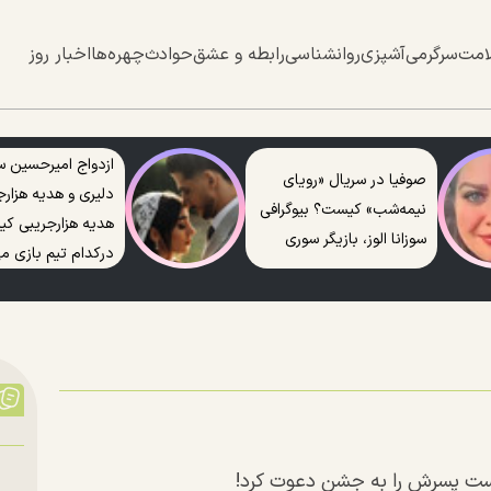
امت
سرگرمی
آشپزی
روانشناسی
رابطه و عشق
حوادث
چهره‌ها
اخبار روز
ازدواج امیرحسین س
صوفیا در سریال «رویای
دلیری و هدیه هزارج
نیمه‌شب» کیست؟ بیوگرافی
هدیه هزارجریبی ک
سوزانا الوز، بازیگر سوری
درکدام تیم بازی می