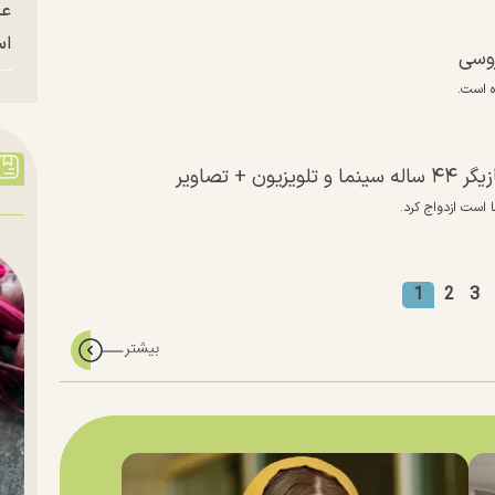
عک
ا
روسی
ه است.
 تصاویر
ا است ازدواج کرد.
1
2
3