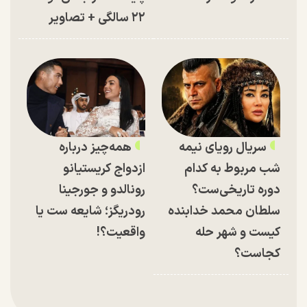
۲۲ سالگی + تصاویر
سریال رویای نیمه
همه‌چیز درباره
شب مربوط به کدام
ازدواج کریستیانو
دوره تاریخی‌ست؟
رونالدو و جورجینا
سلطان محمد خدابنده
رودریگز؛ شایعه ست یا
کیست و شهر حله
واقعیت؟!
کجاست؟