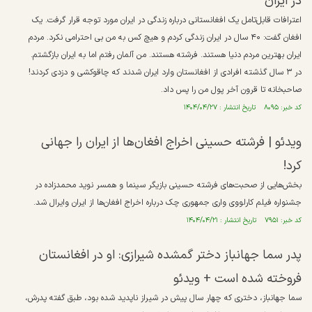
در ایران
اعترافات قابل‌تامل یک افغانستانی درباره زندگی در ایران مورد توجه قرار گرفت. یک
افغان گفت: ۴۰ سال در ایران زندگی کردم و هیچ کس به من بی احترامی نکرد. مردم
ایران بهترین مردم دنیا هستند. فرشته هستند. من آلمان رفتم اما به ایران بازگشتم.
در ۳ سال گذشته افرادی از افغانستان وارد ایران شدند که چاقوکشی و دزدی کردند!
صاحبخانه تا قرون آخر پول من را پس داد.
کد خبر: ۸۰۹۵ تاریخ انتشار : ۱۴۰۴/۰۴/۲۷
ویدئو |‌ فرشته حسینی اخراج افغان‌ها از ایران را جهانی
کرد!
بخش‌هایی از صحبت‌های فرشته حسینی بازیگر سینما و همسر نوید محمدزاده در
جشنواره فیلم کارلووی واری جمهوری چک درباره اخراج افغان‌ها از ایران وایرال شد.
کد خبر: ۷۹۵۱ تاریخ انتشار : ۱۴۰۴/۰۴/۲۱
پدر سما جهانباز دختر گمشده شیرازی: او در افغانستان
فروخته شده است + ویدئو
سما جهانباز، دختری که چهار سال پیش در شیراز ناپدید شده بود، طبق گفته پدرش،