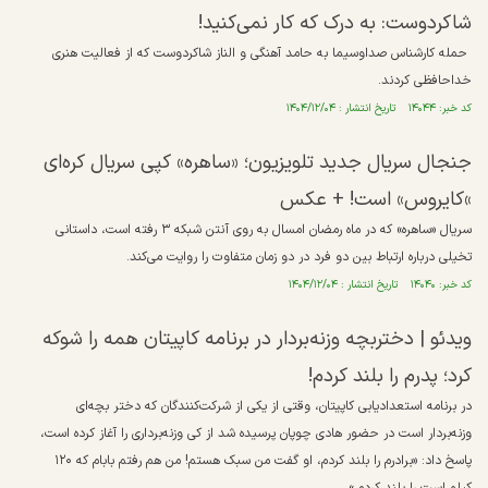
شاکردوست: به درک که کار نمی‌کنید!
⁨ حمله کارشناس صداوسیما به حامد آهنگی و الناز شاکردوست که از فعالیت هنری
خداحافظی کردند⁩.
کد خبر: ۱۴۰۴۴ تاریخ انتشار : ۱۴۰۴/۱۲/۰۴
جنجال سریال جدید تلویزیون؛ «ساهره» کپی سریال کره‌ای
»کایروس» است! + عکس
سریال «ساهره» که در ماه رمضان امسال به روی آنتن شبکه ۳ رفته است، داستانی
تخیلی درباره ارتباط بین دو فرد در دو زمان متفاوت را روایت می‌کند.
کد خبر: ۱۴۰۴۰ تاریخ انتشار : ۱۴۰۴/۱۲/۰۴
ویدئو | دختربچه وزنه‌بردار در برنامه کاپیتان همه را شوکه
کرد؛ پدرم را بلند کردم!
در برنامه استعدادیابی کاپیتان، وقتی از یکی از شرکت‌کنندگان که دختر بچه‌ای
وزنه‌بردار است در حضور هادی چوپان پرسیده شد از کی وزنه‌برداری را آغاز کرده است،
پاسخ داد: «برادرم را بلند کردم، او گفت من سبک هستم! من هم رفتم بابام که ۱۲۰