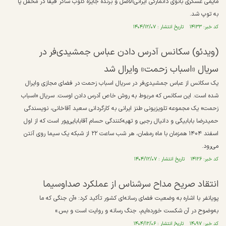
مایمی عسگری بانوی دانمارکی ایرانی‌الاصل و برنده جایزه گلوب ساکر فیفا در محفل پا
به توپ شد.
کد خبر: ۱۴۱۳۳ تاریخ انتشار : ۱۴۰۴/۱۲/۰۷
(ویدئو) سکانس آدرس دادن عباس جمشیدی‌فر در
سریال «اسباب زحمت» وایرال شد
یک سکانس از عباس جمشیدی‌فر در سریال اسباب زحمت در فضای مجازی وایرال
شده است. این سکانس که مربوط به روش خاص آدرس دادن اوست. سریال «اسباب
زحمت» یک مجموعه تلویزیونی طنز ایرانی به کارگردانی سعید آقاخانی، نویسندگی
حمیدرضا بابابیگی و دانیال رجبی و تهیه‌کنندگی حسام آقابابایی‌پور است که از اول
اسفند ۱۴۰۴ همزمان با ماه رمضان، هر شب ساعت ۲۲ از شبکه یک سیما روی آنتن
می‌رود.
کد خبر: ۱۴۱۲۶ تاریخ انتشار : ۱۴۰۴/۱۲/۰۷
انتقاد صریح مداح سرشناس از عملکرد صداوسیما
پویانفر با اشاره به وضعیت فضای رسانه‌ای کشور تأکید کرد: «آن جنگی که ما
به‌وضوح در آن شکست خورده‌ایم، جنگ رسانه و روایت است و بس.»
کد خبر: ۱۴۰۹۷ تاریخ انتشار : ۱۴۰۴/۱۲/۰۶