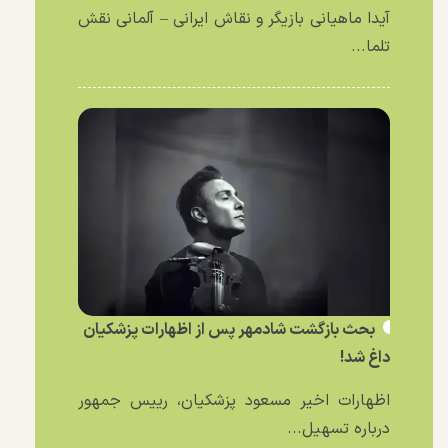
آیدا ماهیانی بازیگر و نقاش ایرانی – آلمانی نقش
تلما...
بحث بازگشت شادمهر پس از اظهارات پزشکیان
داغ شد!
اظهارات اخیر مسعود پزشکیان، رییس جمهور
درباره تسهیل...