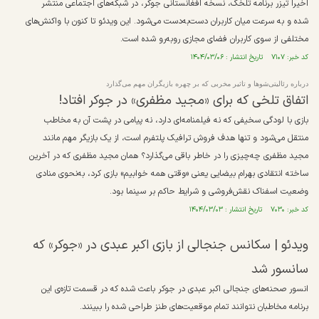
اخیراً تیزر برنامه تلخک، نسخه افغانستانی جوکر، در شبکه‌های اجتماعی منتشر
شده و به سرعت میان کاربران دست‌به‌دست می‌شود. این ویدئو تا کنون با واکنش‌های
مختلفی از سوی کاربران فضای مجازی روبه‌رو شده است.
کد خبر: ۷۱۰۷ تاریخ انتشار : ۱۴۰۴/۰۳/۰۶
درباره رئالیتی‌‏شو‌ها و تاثیر مخربی که بر چهره بازیگران مهم می‏‌گذارد
اتفاق تلخی که برای «مجید مظفری» در جوکر افتاد!
بازی با لودگی سخیفی که نه فیلمنامه‌ای دارد، نه پیامی در پشت آن به مخاطب
منتقل می‌شود و تنها هدف فروش ترافیک پلتفرم است، از یک بازیگر مهم مانند
مجید مظفری چه‌چیزی را در خاطر باقی می‌گذارد؟ همان مجید مظفری که در آخرین
ساخته انتقادی بهرام بیضایی یعنی «وقتی همه خوابیم» بازی کرد، به‌نحوی منادی
وضعیت اسفناک نقش‌فروشی و شرایط حاکم بر سینما بود.
کد خبر: ۷۰۳۰ تاریخ انتشار : ۱۴۰۴/۰۳/۰۳
ویدئو | سکانس جنجالی از بازی اکبر عبدی در «جوکر» که
سانسور شد
انسور صحنه‌های جنجالی اکبر عبدی در جوکر باعث شده که در قسمت تاز‌ه‌ی این
برنامه مخاطبان نتوانند تمام موقعیت‌های طنز طراحی شده را ببینند.