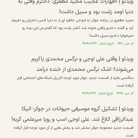
ویدئو | اظهارات عجیب مجید مظفری: دخترم وقتی به
دنیا اومد زشت بود و سبیل داشت!
مجید مظفری در برنامه جوکر به شوخی خاطره ای از به دنیا آمدن دخترش رو تعریف
کرد و گفت: دخترم وقتی متولد شد آنقدر زشت بود که گفتم من این بچه رو
نمیخوام! دخترم سبیل داشت!
کد خبر: ۷۴۰۱ تاریخ انتشار : ۱۴۰۴/۰۳/۲۲
ویدئو | وقتی علی اوجی و نرگس محمدی یاکریم
می‌شوند!؛ اشک نرگس محمدی از خنده درآمد
سکانسی بامزه از قسمت جدید جوکر مورد توجه کاربران شبکه های اجتماعی قرار
گرفته است.
کد خبر: ۷۳۹۶ تاریخ انتشار : ۱۴۰۴/۰۳/۲۱
ویدئو | تشکیل گروه موسیقی حیوانات در جوکر؛ الیکا
عبدالرزاقی کلاغ شد، علی اوجی اسب و رویا میرعلمی گربه!
قسمت جدید مجموعه جوکر منتشر شد و بخش هایی از آن مورد توجه قرار گرفته
است.