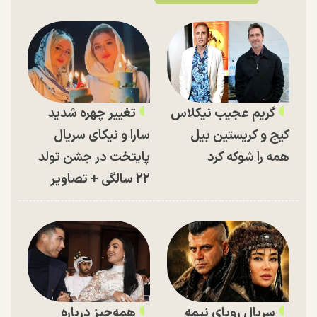
گریم عجیب نیکلاس
تغییر چهره شدید
کیج و کریستین بیل
سارا و نیکای سریال
همه را شوکه کرد
پایتخت در جشن تولد
۲۲ سالگی + تصاویر
سریال رویای نیمه
همه‌چیز درباره