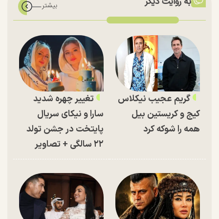
به روایت دیگر
گریم عجیب نیکلاس
تغییر چهره شدید
کیج و کریستین بیل
سارا و نیکای سریال
همه را شوکه کرد
پایتخت در جشن تولد
۲۲ سالگی + تصاویر