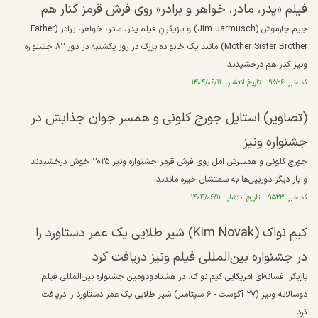
فیلم «پدر، مادر، خواهر و برادر» روی فرش قرمز کنار هم
جیم جارموش (Jim Jarmusch) و بازیگرانِ فیلم پدر، مادر، خواهر، برادر (Father
Mother Sister Brother) مانند یک خانواده بزرگ در روز یکشنبه در دور ۸۲ جشنواره
ونیز کنار هم درخشیدند.
کد خبر: ۹۵۲۶ تاریخ انتشار : ۱۴۰۴/۰۶/۱۱
(تصاویر) استایل جورج کلونی و همسر جوان جذابش در
جشنواره ونیز
جورج کلونی و همسرش امل روی فرش قرمز جشنواره ونیز ۲۰۲۵ خوش درخشیدند
و بار دیگر دوربین‌ها به سمتشان خیره ماندند.
کد خبر: ۹۵۲۳ تاریخ انتشار : ۱۴۰۴/۰۶/۱۱
کیم نواک (Kim Novak) شیر طلایی یک عمر دستاورد را
در جشنواره بین‌المللی فیلم ونیز دریافت کرد
بازیگر افسانه‌ای آمریکایی کیم نواک، در هشتادودومین جشنواره بین‌المللی فیلم
دوسالانه ونیز (۲۷ آگوست - ۶ سپتامبر) شیر طلایی یک عمر دستاورد را دریافت
کرد.