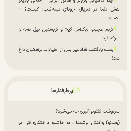
آیدا ماهیانی بازیگر و نقاش ایرانی – آلمانی بازیگر
نقش تلما در سریال «رویای نیمه‌شب» کیست؟ +
تصاویر
گریم عجیب نیکلاس کیج و کریستین بیل همه را
شوکه کرد
بحث بازگشت شادمهر پس از اظهارات پزشکیان داغ
شد!
تغییر چهره شدید سارا و نیکای سریال پایتخت در
جشن تولد ۲۲ سالگی + تصاویر
توافق با آمریکا در انتظار تایید نهایی شعام؟
پرطرفدارها
چند تصویر بسیار زیبا و جدید از هدیه تهرانی منتشر
شد
سرنوشت کلثوم اکبری چه می‌شود؟
(ویدئو) واکنش پزشکیان به حاشیه درختکاری‌اش در