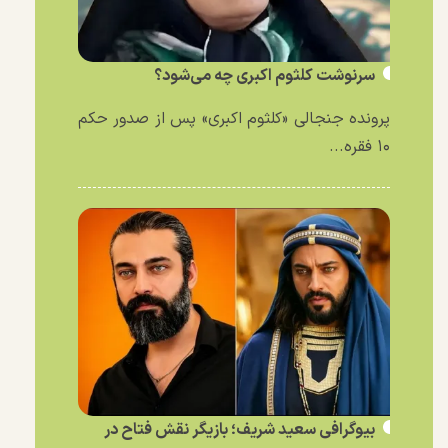
سرنوشت کلثوم اکبری چه می‌شود؟
پرونده جنجالی «کلثوم اکبری» پس از صدور حکم
۱۰ فقره...
بیوگرافی سعید شریف؛ بازیگر نقش فتاح در