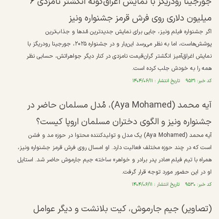
جورجینا رودریگز با نمایش اغراق‌گونه انگشتر نامزدی ۶
میلیون دلاری روی فرش قرمز جشنواره ونیز
اگر جشنواره فیلم ونیز، جایی برای نمایش جدیدترین مُدها و جذاب‌ترین
پوشش‌هاست، اما به نظر می‌رسد این‌بار و در جشنواره ۲۰۲۵، جورجینا رودریگز با
نمایش اغراق‌آمیز انگشتر گران‌قیمت نامزدی در کنار دیگر جواهراتش، حسابی نظر
همه را به خودش جلب کرده است.
کد خبر: ۹۵۳۱ تاریخ انتشار : ۱۴۰۴/۰۶/۱۱
آیه محمد (Aya Mohamed)، مُدل مسلمان حاضر در
جشنواره ونیز و الگوی دختران مسلمان اروپا کیست؟
آیه محمد (Aya Mohamed) یک مدل و تولیدکننده محتوا در حوزه مد و فشن
است که در چند حوزه مختلف فعالیت دارد. او امسال روی فرش قرمز جشنواره ونیز،
همراه با تیم فیلم «مادر پدر برادر و خواهر» ساخته جیم جارموش حاضر شد. استایل
او در این حضور مورد توجه قرار گرفت.
کد خبر: ۹۵۳۰ تاریخ انتشار : ۱۴۰۴/۰۶/۱۱
(تصاویر) جیم جارموش، کیت بلانشت و دیگر عوامل