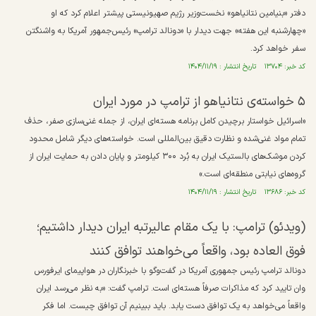
دفتر «بنیامین نتانیاهو» نخست‌وزیر رژیم صهیونیستی پیشتر اعلام کرد که او
«چهارشنبه این هفته» جهت دیدار با «دونالد ترامپ» رئیس‌جمهور آمریکا به واشنگتن
سفر خواهد کرد.
کد خبر: ۱۳۷۰۴ تاریخ انتشار : ۱۴۰۴/۱۱/۱۹
۵ خواسته‌ی نتانیاهو از ترامپ در مورد ایران
«اسرائیل خواستار برچیدن کامل برنامه هسته‌ای ایران، از جمله غنی‌سازی صفر، حذف
تمام مواد غنی‌شده و نظارت دقیق بین‌المللی است. خواسته‌های دیگر شامل محدود
کردن موشک‌های بالستیک ایران به بُرد ۳۰۰ کیلومتر و پایان دادن به حمایت ایران از
گروه‌های نیابتی منطقه‌ای است.»
کد خبر: ۱۳۶۸۶ تاریخ انتشار : ۱۴۰۴/۱۱/۱۹
(ویدئو) ترامپ: با یک مقام عالیرتبه ایران دیدار داشتیم؛
فوق العاده بود، واقعاً می‌خواهند توافق کنند
دونالد ترامپ رئیس جمهوری آمریکا در گفت‌وگو با خبرنگاران در هواپیمای ایرفورس
وان تایید کرد که مذاکرات صرفاً هسته‌ای است. ترامپ گفت: «به نظر می‌رسد ایران
واقعاً می‌خواهد به یک توافق دست یابد. باید ببینیم آن توافق چیست. اما فکر