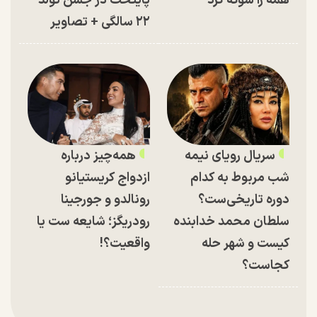
همه را شوکه کرد
پایتخت در جشن تولد
۲۲ سالگی + تصاویر
سریال رویای نیمه
همه‌چیز درباره
شب مربوط به کدام
ازدواج کریستیانو
دوره تاریخی‌ست؟
رونالدو و جورجینا
سلطان محمد خدابنده
رودریگز؛ شایعه ست یا
کیست و شهر حله
واقعیت؟!
کجاست؟