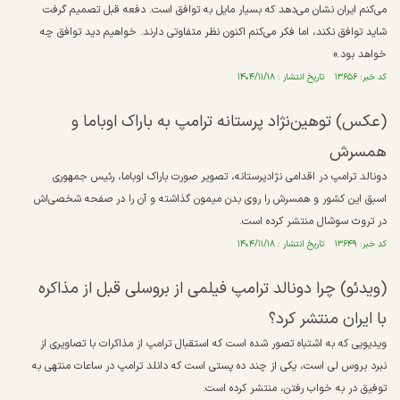
می‌کنم ایران نشان می‌دهد که بسیار مایل به توافق است. دفعه قبل تصمیم گرفت
شاید توافق نکند، اما فکر می‌کنم اکنون نظر متفاوتی دارند. خواهیم دید توافق چه
خواهد بود.»
کد خبر: ۱۳۶۵۶ تاریخ انتشار : ۱۴۰۴/۱۱/۱۸
(عکس) توهین‌نژاد پرستانه ترامپ به باراک اوباما و
همسرش
دونالد ترامپ در اقدامی نژادپرستانه، تصویر صورت باراک اوباما، رئیس جمهوری
اسبق این کشور و همسرش را روی بدن میمون گذاشته و آن را در صفحه شخصی‌اش
در تروث سوشال منتشر کرده است.
کد خبر: ۱۳۶۴۹ تاریخ انتشار : ۱۴۰۴/۱۱/۱۸
(ویدئو) چرا دونالد ترامپ فیلمی از بروسلی قبل از مذاکره
با ایران منتشر کرد؟
ویدیویی که به اشتباه تصور شده است که استقبال ترامپ از مذاکرات با تصاویری از
نبرد بروس لی است، یکی از چند ده پستی است که دانلد ترامپ در ساعات منتهی به
توفیق در به خواب رفتن، منتشر کرده است.