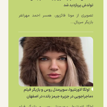
تولدش پربازدید شد
تصویری از مونا فائزپور، همسر احمد مهرانفر
بازیگر سریال...
اولگا لاورنتیوا، سوپرمدل روس و بازیگر فیلم
«ماجراجویی در جزیره جیمز باند» در اصفهان
اولگا لاورنتیوا، سوپرمدل روس و بازیگر فیلم