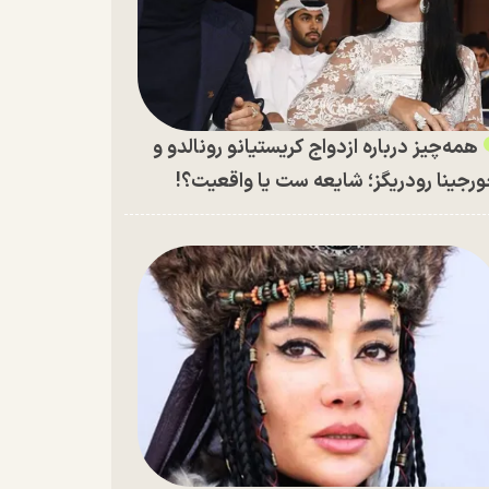
همه‌چیز درباره ازدواج کریستیانو رونالدو و
رجینا رودریگز؛ شایعه ست یا واقعیت؟!