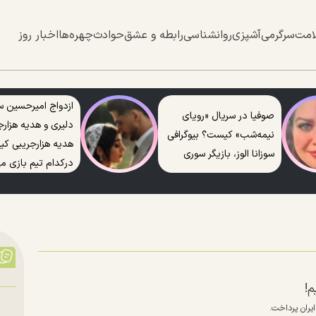
امت
سرگرمی
آشپزی
روانشناسی
رابطه و عشق
حوادث
چهره‌ها
اخبار روز
ازدواج امیرحسین س
صوفیا در سریال «رویای
دلیری و هدیه هزارج
نیمه‌شب» کیست؟ بیوگرافی
هدیه هزارجریبی ک
سوزانا الوز، بازیگر سوری
درکدام تیم بازی می
م!
ایران پرداخت.