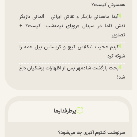
همسرش کیست؟
آیدا ماهیانی بازیگر و نقاش ایرانی – آلمانی بازیگر
نقش تلما در سریال «رویای نیمه‌شب» کیست؟ +
تصاویر
گریم عجیب نیکلاس کیج و کریستین بیل همه را
شوکه کرد
بحث بازگشت شادمهر پس از اظهارات پزشکیان داغ
شد!
تغییر چهره شدید سارا و نیکای سریال پایتخت در
جشن تولد ۲۲ سالگی + تصاویر
توافق با آمریکا در انتظار تایید نهایی شعام؟
پرطرفدارها
چند تصویر بسیار زیبا و جدید از هدیه تهرانی منتشر
شد
سرنوشت کلثوم اکبری چه می‌شود؟