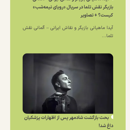
بازیگر نقش تلما در سریال «رویای نیمه‌شب»
کیست؟ + تصاویر
آیدا ماهیانی بازیگر و نقاش ایرانی – آلمانی نقش
تلما...
بحث بازگشت شادمهر پس از اظهارات پزشکیان
داغ شد!