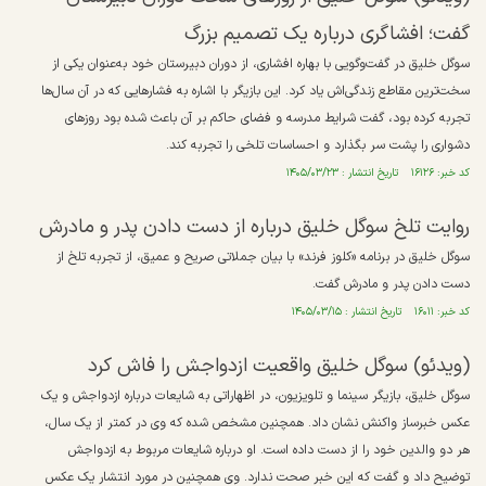
گفت؛ افشاگری درباره یک تصمیم بزرگ
سوگل خلیق در گفت‌وگویی با بهاره افشاری، از دوران دبیرستان خود به‌عنوان یکی از
سخت‌ترین مقاطع زندگی‌اش یاد کرد. این بازیگر با اشاره به فشار‌هایی که در آن سال‌ها
تجربه کرده بود، گفت شرایط مدرسه و فضای حاکم بر آن باعث شده بود روز‌های
دشواری را پشت سر بگذارد و احساسات تلخی را تجربه کند.
کد خبر: ۱۶۱۲۶ تاریخ انتشار : ۱۴۰۵/۰۳/۲۳
روایت تلخ سوگل خلیق درباره از دست دادن پدر و مادرش
سوگل خلیق در برنامه «کلوز فرند» با بیان جملاتی صریح و عمیق، از تجربه تلخ از
دست دادن پدر و مادرش گفت.
کد خبر: ۱۶۰۱۱ تاریخ انتشار : ۱۴۰۵/۰۳/۱۵
(ویدئو) سوگل خلیق واقعیت ازدواجش را فاش کرد
سوگل خلیق، بازیگر سینما و تلویزیون، در اظهاراتی به شایعات درباره ازدواجش و یک
عکس خبرساز واکنش نشان داد. همچنین مشخص شده که وی در کمتر از یک سال،
هر دو والدین خود را از دست داده است. او درباره شایعات مربوط به ازدواجش
توضیح داد و گفت که این خبر صحت ندارد. وی همچنین در مورد انتشار یک عکس