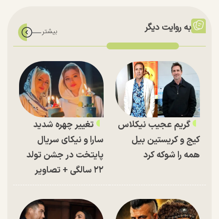
به روایت دیگر
گریم عجیب نیکلاس
تغییر چهره شدید
کیج و کریستین بیل
سارا و نیکای سریال
همه را شوکه کرد
پایتخت در جشن تولد
۲۲ سالگی + تصاویر