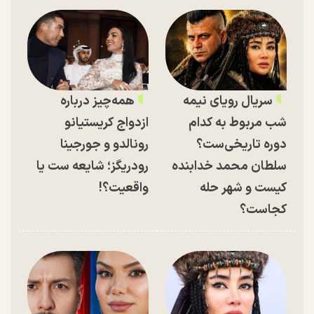
سریال رویای نیمه
همه‌چیز درباره
شب مربوط به کدام
ازدواج کریستیانو
دوره تاریخی‌ست؟
رونالدو و جورجینا
سلطان محمد خدابنده
رودریگز؛ شایعه ست یا
کیست و شهر حله
واقعیت؟!
کجاست؟