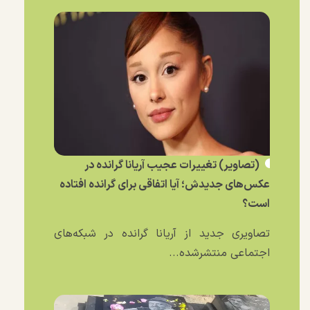
(تصاویر) تغییرات عجیب آریانا گرانده در
عکس‌های جدیدش؛ آیا اتفاقی برای گرانده افتاده
است؟
تصاویری جدید از آریانا گرانده در شبکه‌های
اجتماعی منتشرشده...