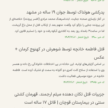
کد خبر: ۱۵۷۹۱ تاریخ انتشار : ۱۴۰۵/۰۳/۰۳
پدرکشی هولناک توسط جوان ۱۹ ساله در مشهد
در آغاز بازسازی صحنه جنایت، ابتداسرهنگ محمد مرادی (افسر پرونده) خلاصه‌ای از
این پرونده جنایی را بازگو کرد وگفت: متهم بعد از ارتکاب قتل از محل باغ گریخت،
اما در ساعت۳ بامداد روز بعد به کلانتری آبکوه رفت و خود را تسلیم قانون کرد.
کد خبر: ۱۴۱۰۰ تاریخ انتشار : ۱۴۰۴/۱۲/۰۶
قتل فاطمه خانچه توسط شوهرش در کهنوج کرمان +
عکس
بر اساس گزارش‌های اولیه، این حادثه در پی اختلافات خانوادگی رخ داده و همسر
وی با استفاده از سلاح کلت کمری دو گلوله به سمت او شلیک کرده است. فاطمه
خانچه در حوزه موسیقی فعالیت داشت.
کد خبر: ۱۳۹۸۵ تاریخ انتشار : ۱۴۰۴/۱۲/۰۲
جزییات قتل تکان دهنده میثم ارجمند، قهرمان کشتی
سنتی در بیمارستان قوچان | قاتل ۱۷ ساله است