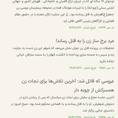
نوجوان ۱۷ ساله ای که در جریان نزاع فامیلی و خانوادگی ، قهرمان کشور و جهانی
کشتی سنتی (چوخه) را با ضربات هولناک قمه در محوطه بیمارستان موسی بن
جعفر(ع)قوچان به قتل رسانده بود، راز این جنایت تکان دهنده را در حضور مقام
قضایی و کارآگاهان پلیس آگاهی فاش کرد.
کد خبر: ۱۲۶۳۴ تاریخ انتشار : ۱۴۰۴/۰۹/۲۹
مرد برج ساز زن را به قتل رساند!
تحقیقات در پرونده قتل زن جوان نشان می‌دهد که شوهر این زن دست به جنایت
زده و سپس به صحنه سازی پرداخته تا انگشت اتهام را به سمت سارقان خیالی
نشانه بگیرد.
کد خبر: ۱۲۵۸۱ تاریخ انتشار : ۱۴۰۴/۰۹/۲۶
عروسی که قاتل شد؛ آخرین تلاش‌ها برای نجات زن
همسرکش از چوبه دار
آخرین جلسه صلح و سازش برای نجات زن میانسال که پس از ریختن دارو در
دمنوش شوهرش، او را به قتل رسانده و به قصاص محکوم شده بود، صبح امروز در
دادسرای جنایی برگزار شد.
کد خبر: ۱۲۵۳۵ تاریخ انتشار : ۱۴۰۴/۰۹/۲۵