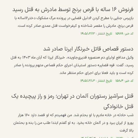
فرنوش ۱۶ ساله با قرص برنج توسط مادرش به قتل رسید
بازپرس جنایی با مطرح کردن ۶دلیل قضایی در پرونده مرگ مشکوک دختر۱۶ساله با
قرص برنج، مادرش را مقصر شناخته و کیفرخواست قتل عمدی صادر کرده است.
کد خبر: ۱۵۹۸۹ تاریخ انتشار : ۱۴۰۵/۰۳/۱۳
دستور قصاص قاتل خبرنگار ایرنا صادر شد
وکیل مدافع اولیای دم «منصوره قدیری‌جاوید»، خبرنگار ایرنا که آبان ماه ۱۴۰۳ به قتل
رسید، گفت: قوه قضاییه دستور استیذان اجرای حکم قصاص متهم پرونده را صادر
کرده است و باید فعلا برای اجرای حکم منتظر ماند.
کد خبر: ۱۵۸۰۴ تاریخ انتشار : ۱۴۰۵/۰۳/۰۳
قتل سرآشپز رستوران آلمان در تهران؛ رمز و راز پیچیده یک
قتل خانوادگی
شب حادثه در خانه مادرم با او بحثم شد. من فهمیدم که او قصد دارد ۱۶۰ هزار
یورو از ایران ببرد و در آلمان خانه بخرد. به او گفتم ابتدا طلب من را بده و بحثمان
بالا گرفت