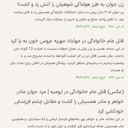
زن جوان به طرز هولناکی شوهرش را آتش زد و کشت!
زن جوان که ۴ سال پیش به دنبال اختلافات خانوادگی همسرش را به قتل رسانده
بود، با تلاش واحد صلح و سازش و خیران از مجازات مرگ گریخت.
کد خبر: ۱۱۷۲۰ تاریخ انتشار : ۱۴۰۴/۰۸/۲۶
قتل عام خانوادگی در مهاباد؛ مهریه عروس خون به پا کرد
در این حمله، همسر و پدر زنش در همان لحظات نخست با اصابت 12 گلوله جان
باختند. مادر همسر قاتل نیز بر اثر اصابت گلوله‌ها به شدت مجروح شد و با
وضعیت وخیم به بیمارستان منتقل گردید. پزشکان همچنان در تلاش برای نجات جان
او هستند.
کد خبر: ۱۱۷۱۶ تاریخ انتشار : ۱۴۰۴/۰۸/۲۷
(عکس) قتل عام خانوادگی در ارومیه | مرد جوان مادر،
خواهر و مادر همسرش را کشت و مقابل چشم فرزندش
خودکشی کرد
در این حادثه، مادر و خواهر وی به‌نام‌های فرحناز ایمانی و ثنا سیادتیان، و همچنین
مادرِ همسرش، هدف تیراندازی قرار گرفتند و جان خود را از دست دادند.