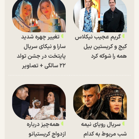
گریم عجیب نیکلاس
تغییر چهره شدید
کیج و کریستین بیل
سارا و نیکای سریال
همه را شوکه کرد
پایتخت در جشن تولد
۲۲ سالگی + تصاویر
سریال رویای نیمه
همه‌چیز درباره
شب مربوط به کدام
ازدواج کریستیانو