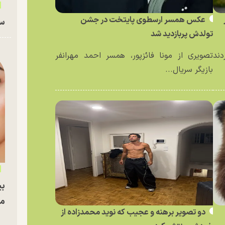
عکس همسر ارسطوی پایتخت در جشن
سا
تولدش پربازدید شد
دند
تصویری از مونا فائزپور، همسر احمد مهرانفر
بازیگر سریال...
بی
مج
دو تصویر برهنه و عجیب که نوید محمدزاده از