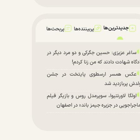
جدیدترین‌ها
پربیننده‌ها
پربحث‌ها
ساغر عزیزی: حسین جگرکی و دو مرد دیگر در
دگاه شهادت دادند که من زنا کردم!
عکس همسر ارسطوی پایتخت در جشن
لدش پربازدید شد
اولگا لاورنتیوا، سوپرمدل روس و بازیگر فیلم
اجراجویی در جزیره جیمز باند» در اصفهان