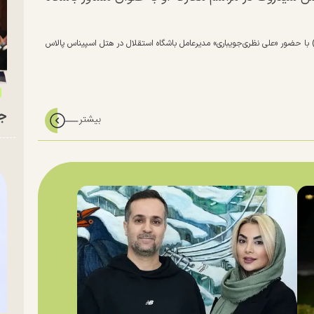
راسم امضای قرارداد رسمی «کلارنس سیدورف»، دوشنبه (۱۲ خرداد ۱۴۰۴) با حضور «علی نظری‌جویباری» مدیرعامل باشگاه استقلال در هتل اسپیناس پالاس
جو