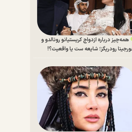
همه‌چیز درباره ازدواج کریستیانو رونالدو و
رجینا رودریگز؛ شایعه ست یا واقعیت؟!