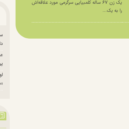
یک زن ۶۷ ساله کلمبیایی سرگرمی مورد علاقه‌اش
را به یک...
سا
دا
عک
پر
او
«م