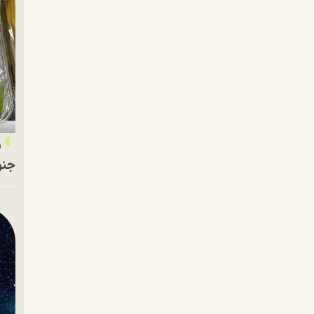
ر
جنو