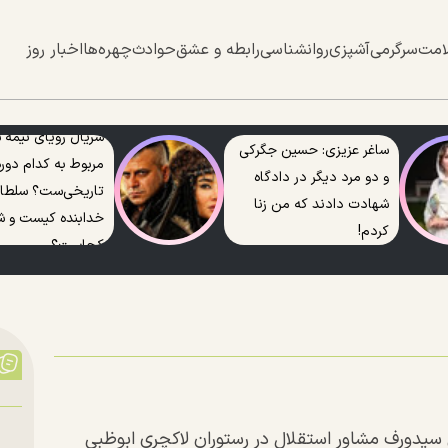
امت
سرگرمی
آشپزی
روانشناسی
رابطه و عشق
حوادث
چهره‌ها
اخبار روز
سریال رویای نیمه
ساغر عزیزی: حسین جگرکی
مربوط به کدام دوره
و دو مرد دیگر در دادگاه
تاریخی‌ست؟ سلطا
شهادت دادند که من زنا
خدابنده کیست و ش
کردم!
کجاست؟
دورف مشاور استقلال در رستوران لاکچری ابوظبی