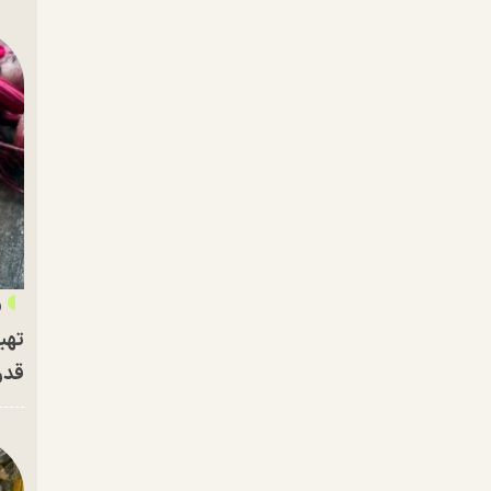
«
تهی
قدر