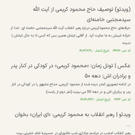
(ویدئو) توصیف حاج محمود کریمی از آیت الله
سیدمجتبی خامنه‌ای
حرف‌های حاج محمودکریمی درباره رهبر انقلاب آیت الله سیدمجتبی خامنه ای: خدا از
خزانه غیبش به ما عنایت کرد. از آقایی ایشان همین بس که کسی تا به حال ایشان را
ندیده
کد خبر: ۱۴۳۶۸ تاریخ انتشار : ۱۴۰۴/۱۲/۲۰
عکس | تونل زمان؛ «محمود کریمی» در کودکی در کنار پدر
و برادران اش؛ دهه ۵۰
در ادامه تصویری کمتر دیده شده از محمود کریمی، مداح مشهور را در کودکی در کنار
پدر و برادران اش و در دهه 50 می بینید.(نفر دوم از راست)
کد خبر: ۷۹۶۳ تاریخ انتشار : ۱۴۰۴/۰۴/۲۱
ویدئو | رهبر انقلاب به محمود کریمی: «ای ایران» بخوان
...
رهبر انقلاب امشب در مراسم عزاداری شب عاشورای در حسینیه امام خمینی بیت