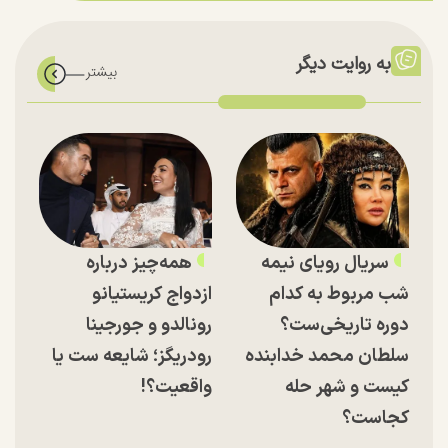
به روایت دیگر
سریال رویای نیمه
همه‌چیز درباره
شب مربوط به کدام
ازدواج کریستیانو
دوره تاریخی‌ست؟
رونالدو و جورجینا
سلطان محمد خدابنده
رودریگز؛ شایعه ست یا
کیست و شهر حله
واقعیت؟!
کجاست؟