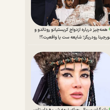
همه‌چیز درباره ازدواج کریستیانو رونالدو و
رجینا رودریگز؛ شایعه ست یا واقعیت؟!
بازیگران سریال رویای نیمه شب + داستان،