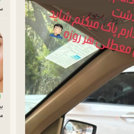
سا
بی
مج