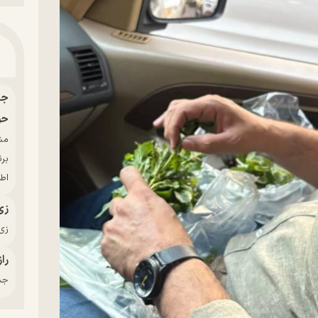
حو
بر
اط
زی
زی‌
راز
جدی