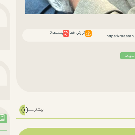
گزارش خطا
پسندها:
0
سینما