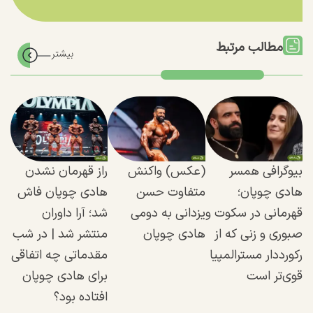
مطالب مرتبط
بیوگرافی همسر
(عکس) واکنش
راز قهرمان نشدن
هادی چوپان؛
متفاوت حسن
هادی چوپان فاش
قهرمانی در سکوت و
یزدانی به دومی
شد؛ آرا داوران
صبوری و زنی که از
هادی چوپان
منتشر شد | در شب
رکورددار مسترالمپیا
مقدماتی چه اتفاقی
قوی‌تر است
برای هادی چوپان
افتاده بود؟