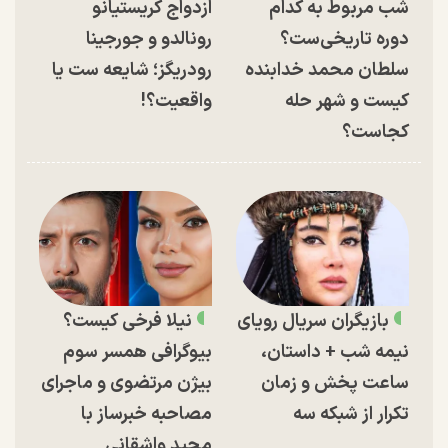
شب مربوط به کدام
ازدواج کریستیانو
دوره تاریخی‌ست؟
رونالدو و جورجینا
سلطان محمد خدابنده
رودریگز؛ شایعه ست یا
کیست و شهر حله
واقعیت؟!
کجاست؟
بازیگران سریال رویای
نیلا فرخی کیست؟
نیمه شب + داستان،
بیوگرافی همسر سوم
ساعت پخش و زمان
بیژن مرتضوی و ماجرای
تکرار از شبکه سه
مصاحبه خبرساز با
مجید واشقانی