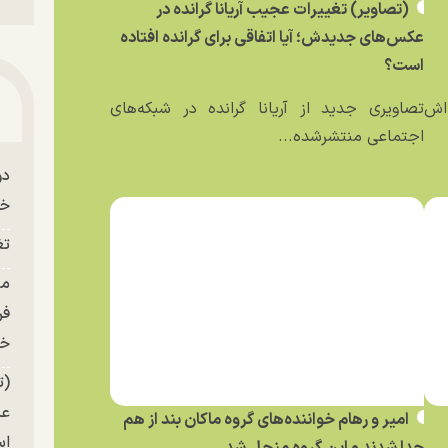
(تصاویر) تغییرات عجیب آریانا گرانده در
عکس‌های جدیدش؛ آیا اتفاقی برای گرانده افتاده
است؟
ه‌اش
تصاویری جدید از آریانا گرانده در شبکه‌های
اجتماعی منتشرشده...
دو
خو
تغ
فر
خر
(ت
عک
امیر و رهام خواننده‌های گروه ماکان بند از هم
ا
جدا شدند و این گروه منحل شد