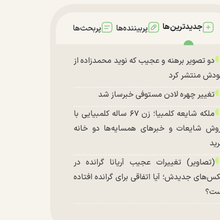
جدیدترین‌ها
پربیننده‌ها
پربحث‌ها
دو تصویر برهنه و عجیب که نوید محمدزاده از
دش منتشر کرد
تغییر چهره لادن مستوفی خبرساز شد
ملکه شایعه کلمبیا؛ زن ۶۷ ساله کلمبیایی با
وش شایعات و خبر‌های همسایه‌ها دو خانه
ید
(تصاویر) تغییرات عجیب آریانا گرانده در
س‌های جدیدش؛ آیا اتفاقی برای گرانده افتاده
ست؟