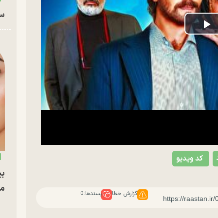
سا
P
V
کد ویدیو
بی
مج
گزارش خطا
پسندها:
0