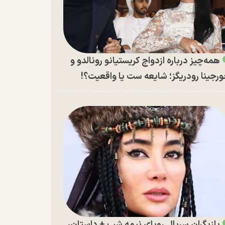
همه‌چیز درباره ازدواج کریستیانو رونالدو و
رجینا رودریگز؛ شایعه ست یا واقعیت؟!
بازیگران سریال رویای نیمه شب + داستان،