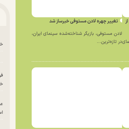
ز
تغییر چهره لادن مستوفی خبرساز شد
لادن مستوفی، بازیگر شناخته‌شده سینمای ایران،
ای
در تازه‌ترین...
خو
فر
خر
عک
ا