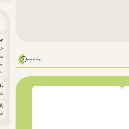
حو
بر
اط
زی
زی‌
راز
جدی