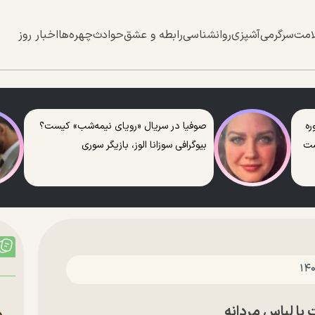
امت
سرگرمی
آشپزی
روانشناسی
رابطه و عشق
حوادث
چهره‌ها
اخبار روز
ره
صوفیا در سریال «رویای نیمه‌شب» کیست؟
ست
بیوگرافی سوزانا الوز، بازیگر سوری
با لباس مردانه