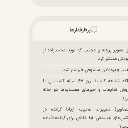
پرطرفدارها
 تصویر برهنه و عجیب که نوید محمدزاده از
دش منتشر کرد
ییر چهره لادن مستوفی خبرساز شد
ملکه شایعه کلمبیا؛ زن ۶۷ ساله کلمبیایی با
وش شایعات و خبر‌های همسایه‌ها دو خانه
ید
صاویر) تغییرات عجیب آریانا گرانده در
س‌های جدیدش؛ آیا اتفاقی برای گرانده افتاده
ست؟