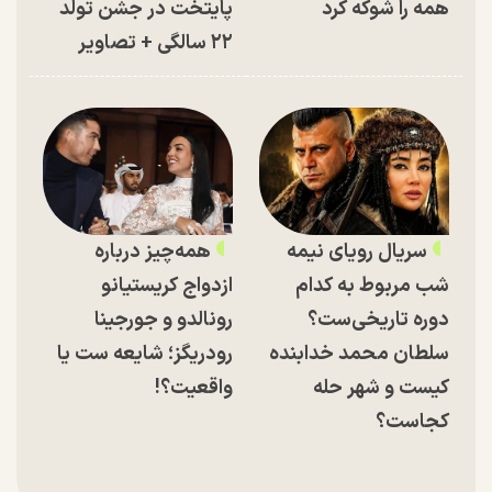
همه را شوکه کرد
پایتخت در جشن تولد
۲۲ سالگی + تصاویر
سریال رویای نیمه
همه‌چیز درباره
شب مربوط به کدام
ازدواج کریستیانو
دوره تاریخی‌ست؟
رونالدو و جورجینا
سلطان محمد خدابنده
رودریگز؛ شایعه ست یا
کیست و شهر حله
واقعیت؟!
کجاست؟