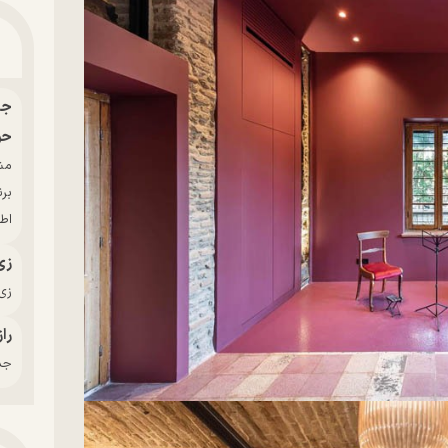
حو
بر
اط
زی
زی‌
راز
جدی