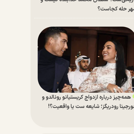
ر حله کجاست؟
همه‌چیز درباره ازدواج کریستیانو رونالدو و
رجینا رودریگز؛ شایعه ست یا واقعیت؟!