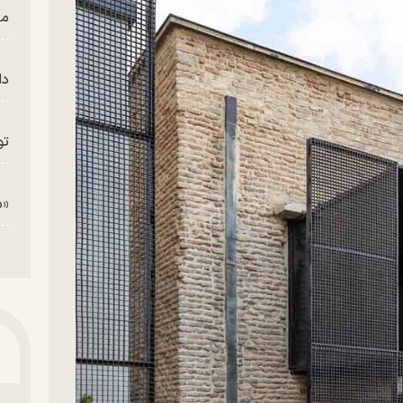
من
دا
تو
«م