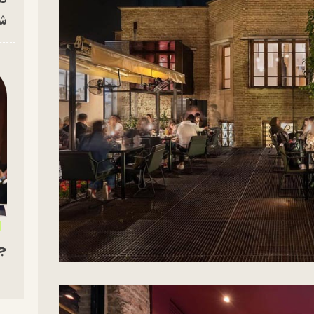
شه
جو