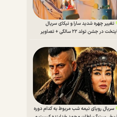
تغییر چهره شدید سارا و نیکای سریال
تخت در جشن تولد ۲۲ سالگی + تصاویر
سریال رویای نیمه شب مربوط به کدام دوره
ریخی‌ست؟ سلطان محمد خدابنده کیست و