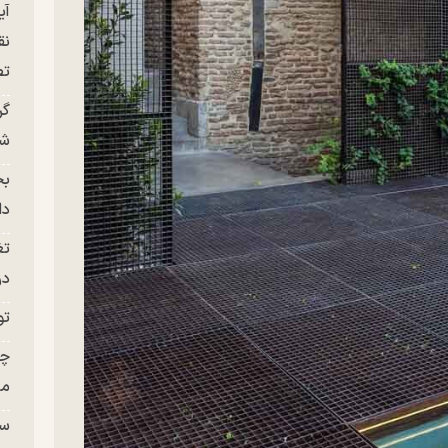
آی
نق
تص
گر
شو
بح
دا
تغ
در ج
تو
چن
من
سا