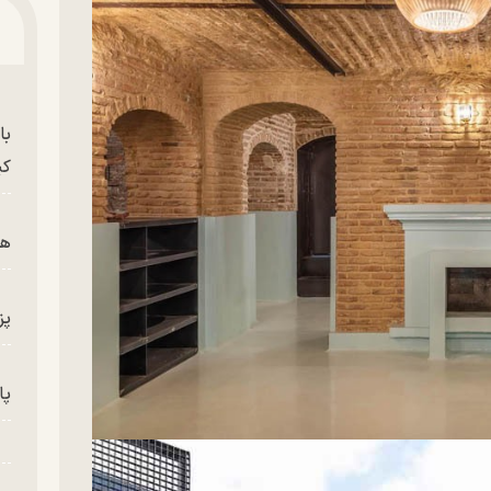
با
کی
هم
پز
پای