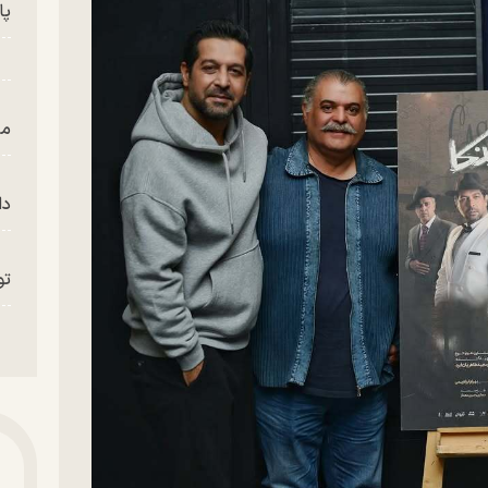
پای
من
دا
تو
«م