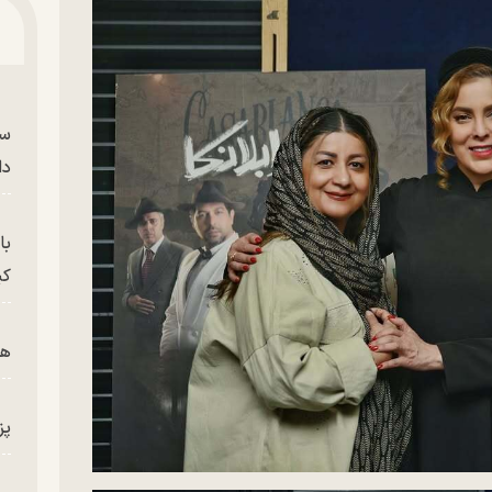
سر
دا
با
کی
هم
پز