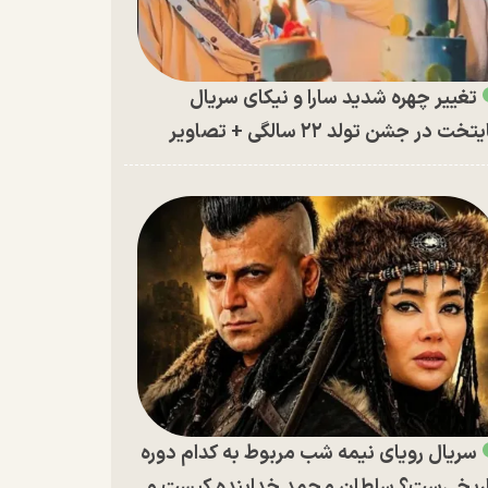
تغییر چهره شدید سارا و نیکای سریال
تخت در جشن تولد ۲۲ سالگی + تصاویر
سریال رویای نیمه شب مربوط به کدام دوره
ریخی‌ست؟ سلطان محمد خدابنده کیست و