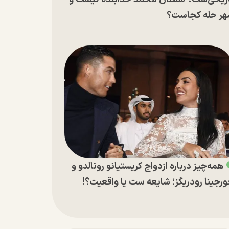
ر حله کجاست؟
همه‌چیز درباره ازدواج کریستیانو رونالدو و
رجینا رودریگز؛ شایعه ست یا واقعیت؟!