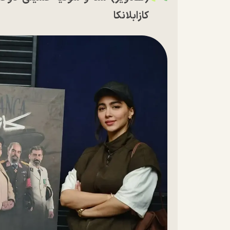
کازابلانکا