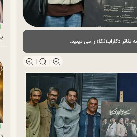
پای
تر «کازابلانکا» را می بینید.
تا