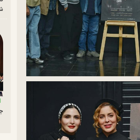
شه
جو