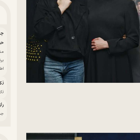
حو
بر
اط
زی
زی‌
راز
جدی