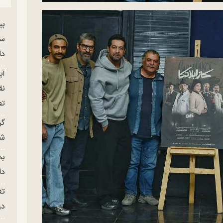
بی
سر
دا
آی
نق
تص
گر
شو
بح
دا
تغ
در ج