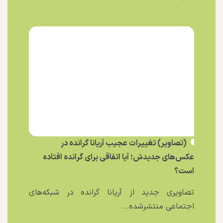
(تصاویر) تغییرات عجیب آریانا گرانده در
عکس‌های جدیدش؛ آیا اتفاقی برای گرانده افتاده
است؟
تصاویری جدید از آریانا گرانده در شبکه‌های
اجتماعی منتشرشده...