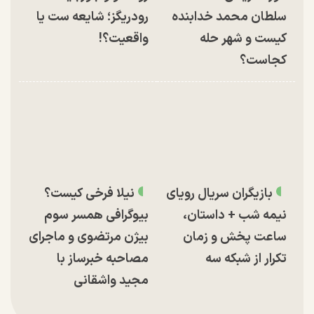
سلطان محمد خدابنده
رودریگز؛ شایعه ست یا
کیست و شهر حله
واقعیت؟!
کجاست؟
بازیگران سریال رویای
نیلا فرخی کیست؟
نیمه شب + داستان،
بیوگرافی همسر سوم
ساعت پخش و زمان
بیژن مرتضوی و ماجرای
تکرار از شبکه سه
مصاحبه خبرساز با
مجید واشقانی