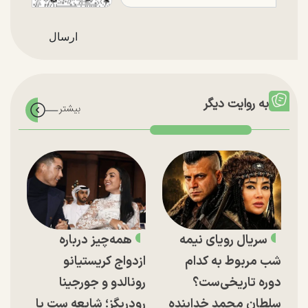
به روایت دیگر
سریال رویای نیمه
همه‌چیز درباره
شب مربوط به کدام
ازدواج کریستیانو
دوره تاریخی‌ست؟
رونالدو و جورجینا
سلطان محمد خدابنده
رودریگز؛ شایعه ست یا