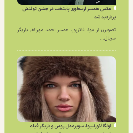
عکس همسر ارسطوی پایتخت در جشن تولدش
پربازدید شد
تصویری از مونا فائزپور، همسر احمد مهرانفر بازیگر
سریال...
اولگا لاورنتیوا، سوپرمدل روس و بازیگر فیلم