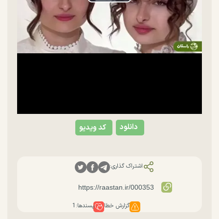
Play
Video
دانلود
کد ویدیو
اشتراک گذاری:
گزارش خطا
پسندها:
1