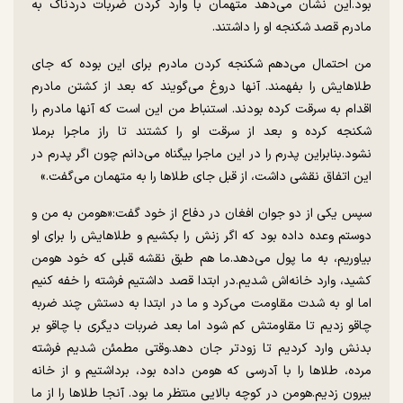
بود.این نشان می‌دهد متهمان با وارد کردن ضربات دردناک به
مادرم قصد شکنجه او را داشتند.
من احتمال می‌دهم شکنجه کردن مادرم برای این بوده که جای
طلاهایش را بفهمند. آنها دروغ می‌گویند که بعد از کشتن مادرم
اقدام به سرقت کرده بودند. استنباط من این است که آنها مادرم را
شکنجه کرده و بعد از سرقت او را کشتند تا راز ماجرا برملا
نشود.بنابراین پدرم را در این ماجرا بیگناه می‌دانم چون اگر پدرم در
این اتفاق نقشی داشت، از قبل جای طلاها را به متهمان می‌گفت.»
سپس یکی از دو جوان افغان در دفاع از خود گفت:«هومن به من و
دوستم وعده داده بود که اگر زنش را بکشیم و طلاهایش را برای او
بیاوریم، به ما پول می‌دهد.ما هم طبق نقشه قبلی که خود هومن
کشید، وارد خانه‌اش شدیم.در ابتدا قصد داشتیم فرشته را خفه کنیم
اما او به شدت مقاومت می‌کرد و ما در ابتدا به دستش چند ضربه
چاقو زدیم تا مقاومتش کم شود اما بعد ضربات دیگری با چاقو بر
بدنش وارد کردیم تا زودتر جان دهد.وقتی مطمئن شدیم فرشته
مرده، طلاها را با آدرسی که هومن داده بود، برداشتیم و از خانه
بیرون زدیم.هومن در کوچه بالایی منتظر ما بود. آنجا طلاها را از ما