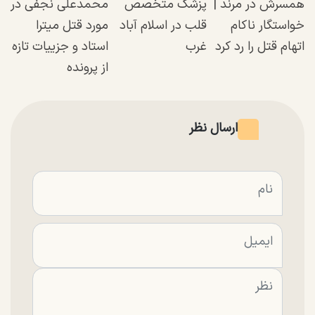
همسرش در مرند |
پزشک متخصص
محمدعلی نجفی در
خواستگار ناکام
قلب در اسلام آباد
مورد قتل میترا
اتهام قتل را رد کرد
غرب
استاد و جزییات تازه
از پرونده
ارسال نظر