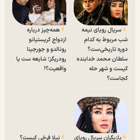
سریال رویای نیمه
همه‌چیز درباره
شب مربوط به کدام
ازدواج کریستیانو
دوره تاریخی‌ست؟
رونالدو و جورجینا
سلطان محمد خدابنده
رودریگز؛ شایعه ست یا
کیست و شهر حله
واقعیت؟!
کجاست؟
بازیگران سریال رویای
نیلا فرخی کیست؟