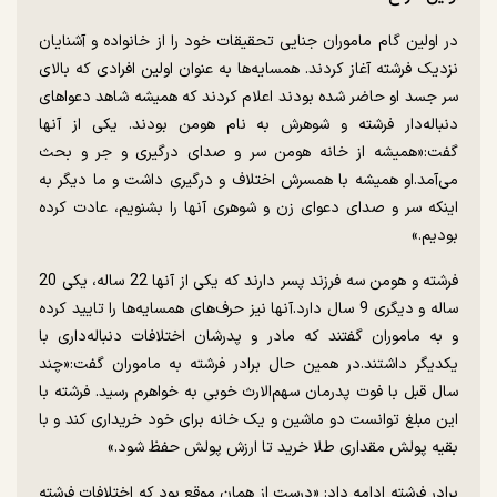
در اولین گام ‌‌ماموران جنایی تحقیقات خود را از خانواده و آشنایان
نزدیک فرشته آغاز کردند. همسایه‌ها به عنوان اولین افرادی که بالای
سر جسد او حاضر شده بودند اعلام کردند که همیشه شاهد دعواهای
دنباله‌دار فرشته و شوهرش به نام هومن بودند. یکی از آنها
گفت:«همیشه از خانه هومن سر و صدای درگیری و جر و بحث
می‌آمد.او همیشه با همسرش اختلاف و درگیری داشت و ما دیگر به
اینکه سر و صدای دعوای زن و شوهری آنها را بشنویم، عادت کرده
بودیم.»
فرشته و هومن سه فرزند پسر دارند که یکی از آنها 22 ساله، یکی 20
ساله و دیگری 9 سال دارد.آنها نیز حرف‌های همسایه‌ها را تایید کرده
و به ماموران گفتند که مادر و پدرشان اختلافات دنباله‌داری با
یکدیگر داشتند.در همین حال برادر فرشته به ماموران گفت:«چند
سال قبل با فوت پدرمان سهم‌الارث خوبی به خواهرم رسید. فرشته با
این مبلغ توانست دو ماشین و یک خانه برای خود خریداری کند و با
بقیه پولش مقداری طلا خرید تا ارزش پولش حفظ شود.»
برادر فرشته ادامه داد: «درست از همان موقع بود که اختلافات فرشته