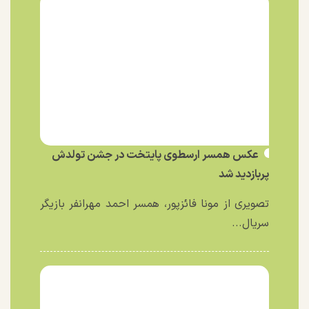
عکس همسر ارسطوی پایتخت در جشن تولدش
پربازدید شد
تصویری از مونا فائزپور، همسر احمد مهرانفر بازیگر
سریال...