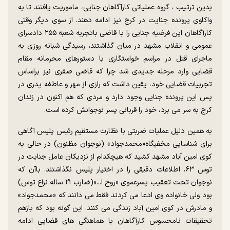
بدین ترتیب ، گروه عملیاتی کارآگاهان جنایی، ماموریت یافتند تا به
واکاوی پرونده جنایت در کرج نیز ادامه دهند. از سوی دیگر وقتی
کارآگاهان این فرضیه جنایی را با قاضی باتجربه شعبه ۲۵۵ دادسرای
عمومی و انقلاب مشهد در میان گذاشتند، رسیدگی شبانه روزی به
ماجرای قتل در مراسم خواستگاری با دستورهای محرمانه مقام
قضایی وارد مرحله جدیدی شد چرا که قاضی صفری نیز براساس
تجربیات قضایی خود، یقین داشت که رازی از مهر و عاطفه پدری در
پس این پرونده جنایی وجود دارد و مردی که هم اکنون در زندان
کرج به سر می برد، خود را قربانی پسر نوجوانش کرده است.
به همین دلیل عملیات ضربتی با نظارت مستقیم رئیس پلیس آگاهی
برای شناسایی مخفیگاه«محمدجواد» (نوجوان مظنون) در حالی به
کوی امین آباد مشهد کشید که هیچ‎کدام از نزدیکان عامل جنایت در
توس ۶۳، اطلاعات دقیقی را در اختیار پلیس نگذاشتند. باآن که
نوجوان تحت تعقیب پسرعموی «روح ا...»(ضارب ۲۱ ساله نزاع توس)
بود ولی خانواده وی ادعا می کردند فقط می دانند که «محمدجواد»
و مادرش در کوی امین آباد زندگی می کنند. این گونه بود که بازهم
تحقیقات نامحسوس کارآگاهان با هماهنگی های قضایی ادامه