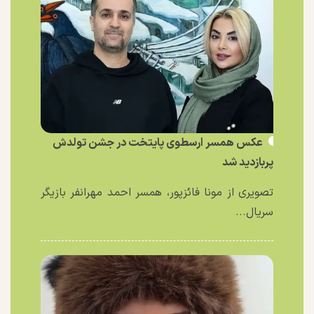
عکس همسر ارسطوی پایتخت در جشن تولدش
پربازدید شد
تصویری از مونا فائزپور، همسر احمد مهرانفر بازیگر
سریال...