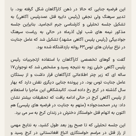
این فرضیه جنایی که حالا در ذهن کارآگاهان شکل گرفته بود، با
تدبیر سرهنگ ولی نجفی (رئیس دایره قتل عمدپلیس آگاهی) به
تشکیل جلسه تحلیلی و کارشناسی جرم انجامید. بنابراین جلسه
مذکور نیمه های شب اول آذرماه در حالی به ریاست سرهنگ
جوادبیگی (رئیس پلیس آگاهی مشهد) تشکیل شد که عامل جنایت
در نزاع بیابان های توس۶۳ روانه بازداشتگاه شده بود.
گفت و گوهای تخصصی کارآگاهان با استفاده ازتجربیات رئیس
پلیس آگاهی خیلی زود به نتیجه رسید و مشخص شد که نوجوان۱۷
ساله ای که زیر چتر اطلاعاتی کارآگاهان قرار داشت و از بستگان
عامل جنایت توس بود، در پرونده جنایی دیگری نقش دارد که بهار
سال گذشته در کرج رخ داده است. کالبدشکافی این ماجرا با استعلام
از پلیس آگاهی کرج در حالی ادامه یافت که تحقیقات بیشتر نشان
داد: پدر «محمدجواد» (متهم به جنایت در فرضیه های پلیسی) هم
اکنون به اتهام قتل خواستگار دخترش در زندان کرج به سر می برد.
این جلسه تحلیلی که تا صبح روز بعد طول کشید، به نتایج مهمی
از راز قتل در مراسم خواستگاری اتباع افغانستانی در کرج رسید و