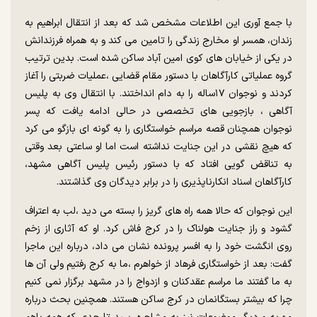
با جمع آوری این اطلاعات مشخص شد که بعد از انتقال ابراهیم به
زندان، همسر او مخارج زندگی را تامین می کند و به همراه فرزندانش
در یکی از خیابان های کوی امین آباد ساکن شده است. بدین ترتیب
گروه عملیاتی کارآگاهان با دستور مقام قضایی ،عملیات ضربتی را آغاز
کردند و نوجوان ۱۷ساله را به دام انداختند. با انتقال وی به پلیس
آگاهی ، بازجویی های تخصصی در حالی ادامه یافت که پسر
نوجوان همچنان قصه مراسم خواستگاری را به گونه ای بازگو می کرد
که هیچ نقشی در این جنایت نداشته است اما او ساعتی بعد وقتی
به تناقض گویی افتاد که با دستور رئیس پلیس آگاهی مشهد،
کارآگاهان اسناد انکارناپذیری را در برابر دیدگان وی گذاشتند.
این نوجوان که حالا همه راه های گریز را بسته می دید ،لب به اعتراف
گشود و راز جنایت هولناک را در کرج فاش کرد. او که آثاری از زخم
روی انگشت خود را به افسر پرونده نشان می داد، درباره این ماجرا
گفت: بعد از خواستگاری فرهاد از خواهرم ،ما به کرج رفتیم ولی آن ها
به ما گفتند ما مراسم عقدکنان و ازدواج را در مشهد برگزار نمی کنیم
چرا که بیشتر بستگانمان در کرج ساکن هستند. همچنین بحث درباره