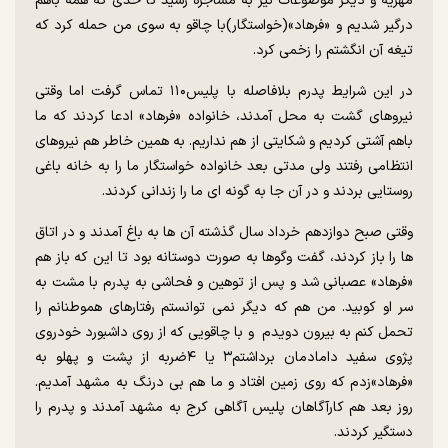
مهریه و دیگر موضوعات نیز به مشاجره رسید تا حدی که همه باهم
درگیر شدیم و «فرهاد»(خواستگار)با چاقو به سوی من حمله کرد که
تیغه آن انگشتم را زخمی کرد.
در این شرایط پدرم بلافاصله با پلیس۱۱۰ تماس گرفت اما وقتی
نیروهای گشت به محل آمدند، خانواده «فرهاد» ادعا کردند که ما
باهم آشتی کردیم و شکایتی از هم نداریم. به همین خاطر هم نیروهای
انتظامی رفتند ولی مدتی بعد خانواده خواستگار ما را به خانه باغی
روستایی بردند و در آن جا به گونه ای ما را زندانی کردند.
وقتی صبح دوازدهم خرداد سال گذشته آن ها به باغ آمدند و در اتاق
ها را باز کردند، گفت وگوها به صورت دوستانه بود تا این که باز هم
«فرهاد» عصبانی شد و پس از توهین و فحاشی به پدرم با مشت به
سر او کوبید. من هم که دیگر نمی توانستم رفتارهای هموطنانم را
تحمل کنم به بیرون دویدم و با چاقویی که از روی داشبورد خودروی
پژوی سفید دامادمان برداشتم۳ یا ۴ضربه از پشت و پهلو به
«فرهاد»زدم که روی زمین افتاد و ما هم بی درنگ به مشهد آمدیم.
روز بعد هم کارآگاهان پلیس آگاهی کرج به مشهد آمدند و پدرم را
دستگیر کردند.