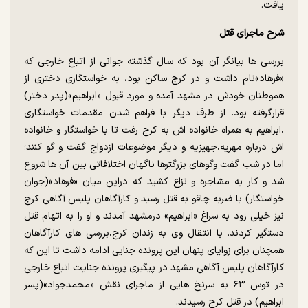
یافت.
شرح ماجرای قتل
بررسی ها بیانگر آن بود که سال گذشته جوانی از اتباع خارجی که
«فرهاد»نام داشت و در کرج ساکن بود، به خواستگاری دختری از
هموطنان خودش در مشهد آمده و مورد قبول «ابراهیم»(پدر دختر)
قرارگرفته بود. از طرف دیگر با فراهم شدن مقدمات خواستگاری
،ابراهیم به همراه خانواده اش به کرج رفت تا با خواستگار و خانواده
اش درباره مهریه،جهیزیه و دیگر موضوعات ازدواج گفت و گو کنند؛
اما در شب گفت وگوهای بزرگ‎ترها ناگهان اختلافاتی بین آن ها شروع
شد و کار به مشاجره و نزاع کشید که دراین میان «فرهاد»(جوان
خواستگار) با ضربه چاقو به قتل رسید و کارآگاهان پلیس آگاهی کرج
نیز خیلی زود به سراغ «ابراهیم» درمشهد آمدند و او را به اتهام قتل
دستگیر کردند. با انتقال وی به زندان کرج،بررسی های کارآگاهان
همچنان برای زوایای پنهان این پرونده جنایی ادامه داشت تا این که
کارآگاهان پلیس آگاهی مشهد در پیگیری پرونده جنایت اتباع خارجی
در توس ۶۳ به سرنخ هایی از ماجرای نقش «محمدجواد»(پسر
ابراهیم) در قتل کرج رسیدند.