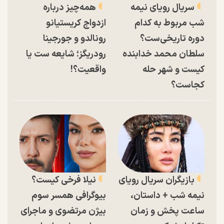
سریال رویای نیمه
همه‌چیز درباره
شب مربوط به کدام
ازدواج کریستیانو
دوره تاریخی‌ست؟
رونالدو و جورجینا
سلطان محمد خدابنده
رودریگز؛ شایعه ست یا
کیست و شهر حله
واقعیت؟!
کجاست؟
بازیگران سریال رویای
نیلا فرخی کیست؟
نیمه شب + داستان،
بیوگرافی همسر سوم
ساعت پخش و زمان
بیژن مرتضوی و ماجرای