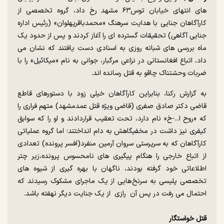
های انتهای خیابان توس۶۳ مشهد رخ داد، گروه تخصصی از
کارآگاهان جنایی با هدایت سرهنگ «محمدباقرپهلوان» (رئیس اداره
جنایی آگاهی) تحقیقات گسترده ای را آغاز کردند و پس از حدود یک
ماه بررسی های شبانه روزی به اسنادی دست یافتند که نشان می
داد، اتباع افغانستانی در نزاعی مرگبار، جوانی به نام «میکائیل» را با
ضربات وحشتناک چاقو به قتل رسانده اند.
به گزارش رکنا، بنابراین کارآگاهان خیلی زود با دستورهای قاطع
قاضی دکتر صادق صفری (قاضی ویژه قتل عمدمشهد) متهم فراری را
که «روح ا...-خ» نام دارد، تحت تعقیب قراردادند و او را که سوابق
کیفری نیز داشت در مخفیگاهش به دام انداختند؛ اما گروه عملیاتی
کارآگاهان که به سرپرستی سروان آرمین منفرد(افسر پرونده) تعدادی
از اتباع خارجی را هنگام پیگیری های نامحسوس پرونده،زیر چتر
اطلاعاتی خود گرفته بودند، ناگهان با بهره گیری از شیوه های
تخصصی پلیسی به سرنخ هایی از یک ماجرای مشکوک رسیدند که
احتمال می رفت در پس آن رازی از یک جنایت دیگر نهفته باشد.
قتل خواستگار