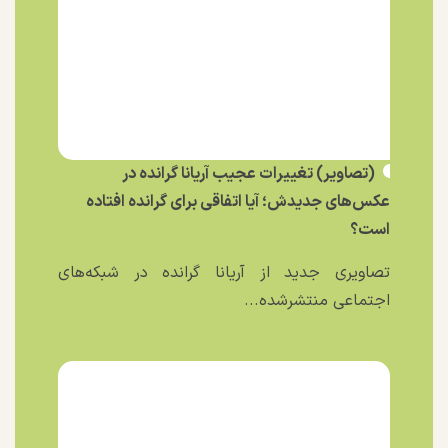
(تصاویر) تغییرات عجیب آریانا گرانده در
عکس‌های جدیدش؛ آیا اتفاقی برای گرانده افتاده
است؟
تصاویری جدید از آریانا گرانده در شبکه‌های
اجتماعی منتشرشده...