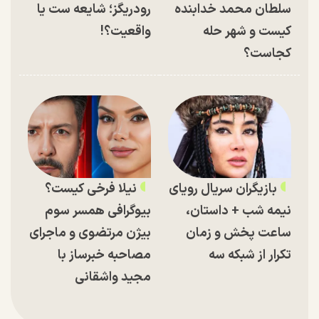
سلطان محمد خدابنده
رودریگز؛ شایعه ست یا
کیست و شهر حله
واقعیت؟!
کجاست؟
بازیگران سریال رویای
نیلا فرخی کیست؟
نیمه شب + داستان،
بیوگرافی همسر سوم
ساعت پخش و زمان
بیژن مرتضوی و ماجرای
تکرار از شبکه سه
مصاحبه خبرساز با
مجید واشقانی