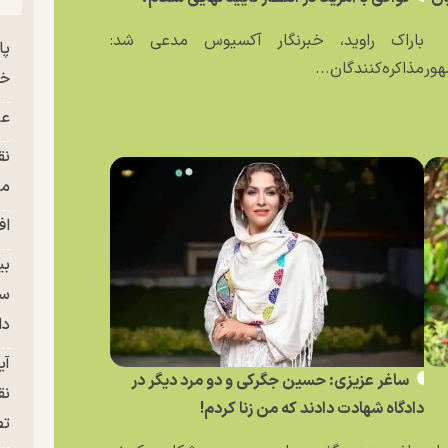
باراک راوید، خبرنگار آکسیوس مدعی شد:
ور
مذاکره‌کنندگان...
خز
عل
نق
من
اف
بی
سر
دا
آی
ساغر عزیزی: حسین جگرکی و دو مرد دیگر در
نق
دادگاه شهادت دادند که من زنا کردم!
تص