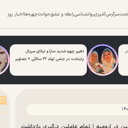
امت
سرگرمی
آشپزی
روانشناسی
رابطه و عشق
حوادث
چهره‌ها
اخبار روز
ر
تغییر چهره شدید سارا و نیکای سریال
پایتخت در جشن تولد ۲۲ سالگی + تصاویر
ن در ارومیه | تمام عاملین درگیری بازداشت