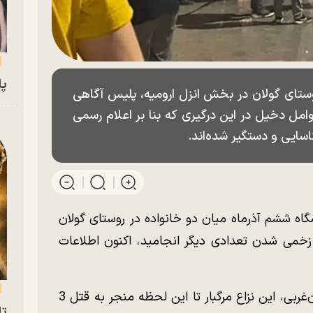
پای
ستای گولان در بخش انزل ارومیه، پلیس آگاهی
وامل دخیل در این درگیری که بنا بر اعلام رسمی
اه ششم آذرماه میان دو خانواده در روستای گولان
زخمی شدن تعدادی دیگر انجامید، اکنون اطلاعات
به گزارش رکنا، براساس اعلام پلیس آذربایجان‌غربی، این نزاع مرگبار تا این لحظه منجر به قتل 3
تا