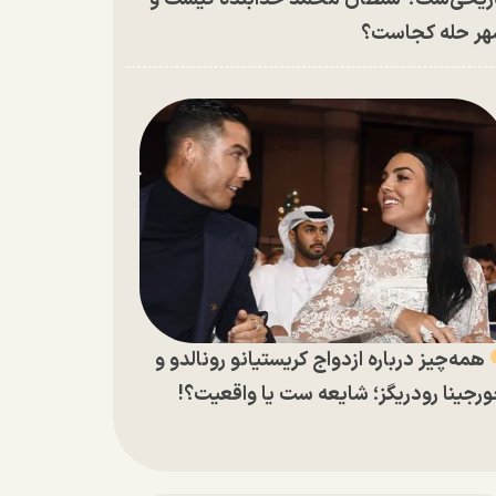
ر حله کجاست؟
همه‌چیز درباره ازدواج کریستیانو رونالدو و
رجینا رودریگز؛ شایعه ست یا واقعیت؟!