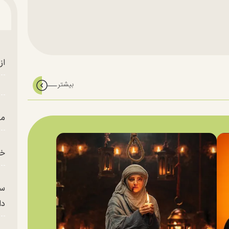
از
من
خز
سر
دا