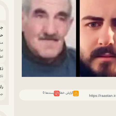
حو
بر
اط
زی
زی‌
راز
گزارش خطا
پسندها:
0
جدی