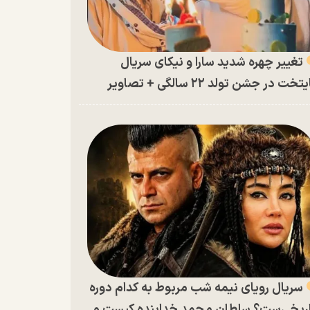
تغییر چهره شدید سارا و نیکای سریال
تخت در جشن تولد ۲۲ سالگی + تصاویر
سریال رویای نیمه شب مربوط به کدام دوره
ریخی‌ست؟ سلطان محمد خدابنده کیست و