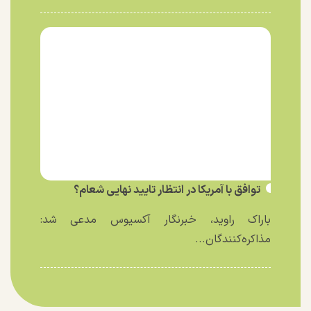
توافق با آمریکا در انتظار تایید نهایی شعام؟
باراک راوید، خبرنگار آکسیوس مدعی شد:
مذاکره‌کنندگان...