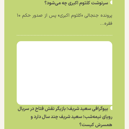
سرنوشت کلثوم اکبری چه می‌شود؟
پرونده جنجالی «کلثوم اکبری» پس از صدور حکم ۱۰
فقره...
بیوگرافی سعید شریف؛ بازیگر نقش فتاح در سریال
رویای نیمه‌شب؛ سعید شریف چند سال دارد و
همسرش کیست؟