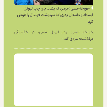
خورخه مسی؛ مردی که پشت پای چپ لیونل
ایستاد و داستان پدری که سرنوشت فوتبال را عوض
کرد
خورخه مسی، پدر لیونل مسی، در ۶۸سالگی
درگذشت؛ مردی که...