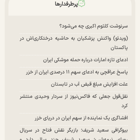
توافق با آمریکا در انتظار تایید نهایی شعام؟
پرطرفدارها
چند تصویر بسیار زیبا و جدید از هدیه تهرانی منتشر
شد
سرنوشت کلثوم اکبری چه می‌شود؟
(ویدئو) واکنش پزشکیان به حاشیه درختکاری‌اش در
پاکستان
ادعای تازه امارات درباره حمله موشکی ایران
پاسخ عراقچی به ادعای سهم ۱۱ درصدی ایران از خزر
علت افزایش مبلغ قبض آب در تابستان
نقل‌قول جعلی که فاکس‌نیوز از سردار وحیدی منتشر
کرد
افشاگری یک نماینده از سهم ایران در دریای خزر
بیوگرافی سعید شریف؛ بازیگر نقش فتاح در سریال
رویای نیمه‌شب؛ سعید شریف چند سال دارد و