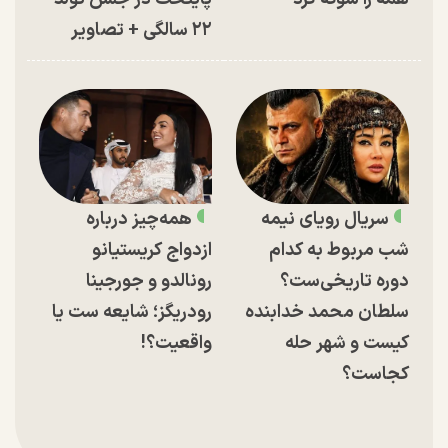
۲۲ سالگی + تصاویر
سریال رویای نیمه
همه‌چیز درباره
شب مربوط به کدام
ازدواج کریستیانو
دوره تاریخی‌ست؟
رونالدو و جورجینا
سلطان محمد خدابنده
رودریگز؛ شایعه ست یا
کیست و شهر حله
واقعیت؟!
کجاست؟