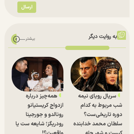
به روایت دیگر
سریال رویای نیمه
همه‌چیز درباره
شب مربوط به کدام
ازدواج کریستیانو
دوره تاریخی‌ست؟
رونالدو و جورجینا
سلطان محمد خدابنده
رودریگز؛ شایعه ست یا
کیست و شهر حله
واقعیت؟!