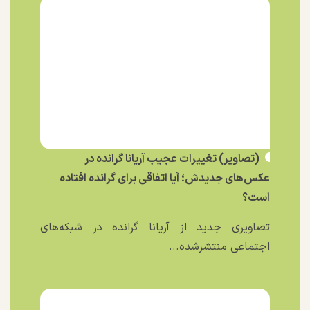
(تصاویر) تغییرات عجیب آریانا گرانده در
عکس‌های جدیدش؛ آیا اتفاقی برای گرانده افتاده
است؟
تصاویری جدید از آریانا گرانده در شبکه‌های
اجتماعی منتشرشده...