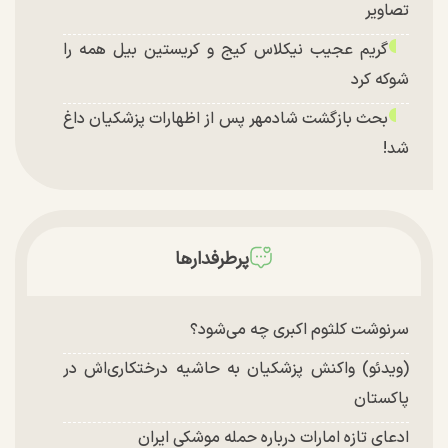
تصاویر
گریم عجیب نیکلاس کیج و کریستین بیل همه را
شوکه کرد
بحث بازگشت شادمهر پس از اظهارات پزشکیان داغ
شد!
تغییر چهره شدید سارا و نیکای سریال پایتخت در
جشن تولد ۲۲ سالگی + تصاویر
توافق با آمریکا در انتظار تایید نهایی شعام؟
پرطرفدارها
چند تصویر بسیار زیبا و جدید از هدیه تهرانی منتشر
شد
سرنوشت کلثوم اکبری چه می‌شود؟
(ویدئو) واکنش پزشکیان به حاشیه درختکاری‌اش در
پاکستان
ادعای تازه امارات درباره حمله موشکی ایران