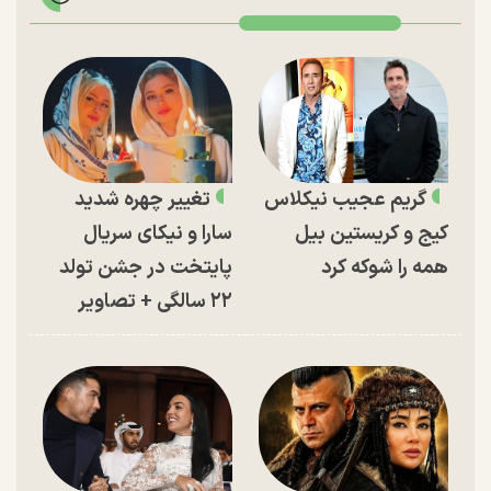
گریم عجیب نیکلاس
تغییر چهره شدید
کیج و کریستین بیل
سارا و نیکای سریال
همه را شوکه کرد
پایتخت در جشن تولد
۲۲ سالگی + تصاویر