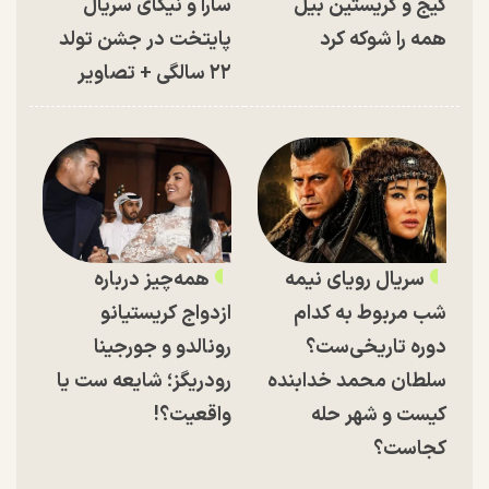
کیج و کریستین بیل
سارا و نیکای سریال
همه را شوکه کرد
پایتخت در جشن تولد
۲۲ سالگی + تصاویر
سریال رویای نیمه
همه‌چیز درباره
شب مربوط به کدام
ازدواج کریستیانو
دوره تاریخی‌ست؟
رونالدو و جورجینا
سلطان محمد خدابنده
رودریگز؛ شایعه ست یا
کیست و شهر حله
واقعیت؟!
کجاست؟