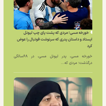
خورخه مسی؛ مردی که پشت پای چپ لیونل
ایستاد و داستان پدری که سرنوشت فوتبال را عوض
کرد
خورخه مسی، پدر لیونل مسی، در ۶۸سالگی
درگذشت؛ مردی که...