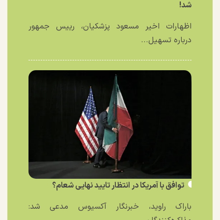
شد!
اظهارات اخیر مسعود پزشکیان، رییس جمهور
درباره تسهیل...
توافق با آمریکا در انتظار تایید نهایی شعام؟
باراک راوید، خبرنگار آکسیوس مدعی شد: