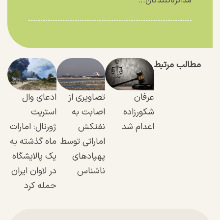
مذاکره‌کنندگان...
مطالب مرتبط
عرفان
تصاویری از
ادعای وال
شکورزاده
اصابت به
استریت
اعدام شد
نفتکش
ژورنال: امارات
اماراتی توسط
ماه گذشته به
پهپاد‌های
یک پالایشگاه
ناشناس
در لاوان ایران
حمله کرد